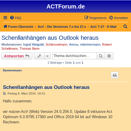
ACTForum.de
FAQ
Registrieren
Anmelden
S
Foren-Übersicht
Act! - Die Versionen 7.x bis 27.x
Act! 7-27 - E-Mail
u
Schenllanhängen aus Outlook heraus
c
Moderatoren:
Ingrid Weigoldt
,
Schlesselmann
,
Amrou
,
mtimmermann
,
Robert
h
Schellmann
,
Thomas Benn
e
Suche
Erweiterte
Antworten
2 Beiträge • Seite
1
von
1
Dannenmaier
Schenllanhängen aus Outlook heraus
B
Freitag 8. März 2024, 16:01
e
i
Hallo zusammen,
t
r
a
wir nutzen Act! (Web) Version 24.0.204.0, Update 8 inklusive Act
g
Optimum 6.0.8795.17360 und Office 2019 64 bit auf Windows 10
Rechnern.