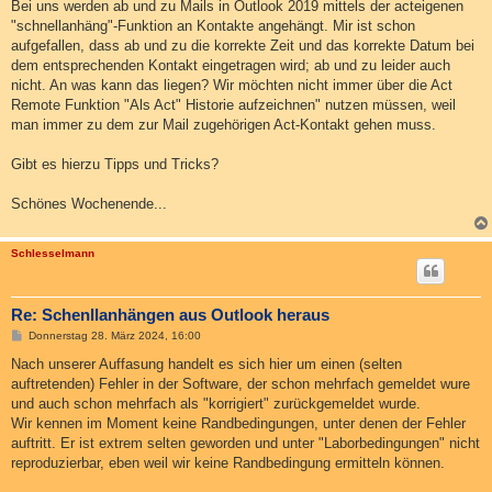
Bei uns werden ab und zu Mails in Outlook 2019 mittels der acteigenen
"schnellanhäng"-Funktion an Kontakte angehängt. Mir ist schon
aufgefallen, dass ab und zu die korrekte Zeit und das korrekte Datum bei
dem entsprechenden Kontakt eingetragen wird; ab und zu leider auch
nicht. An was kann das liegen? Wir möchten nicht immer über die Act
Remote Funktion "Als Act" Historie aufzeichnen" nutzen müssen, weil
man immer zu dem zur Mail zugehörigen Act-Kontakt gehen muss.
Gibt es hierzu Tipps und Tricks?
Schönes Wochenende...
Schlesselmann
Re: Schenllanhängen aus Outlook heraus
B
Donnerstag 28. März 2024, 16:00
e
i
Nach unserer Auffasung handelt es sich hier um einen (selten
t
auftretenden) Fehler in der Software, der schon mehrfach gemeldet wure
r
a
und auch schon mehrfach als "korrigiert" zurückgemeldet wurde.
g
Wir kennen im Moment keine Randbedingungen, unter denen der Fehler
auftritt. Er ist extrem selten geworden und unter "Laborbedingungen" nicht
reproduzierbar, eben weil wir keine Randbedingung ermitteln können.