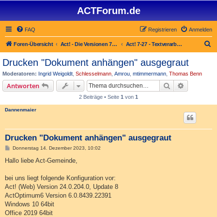
ACTForum.de
FAQ
Registrieren
Anmelden
S
Foren-Übersicht
Act! - Die Versionen 7.x bis 27.x
Act! 7-27 - Text­­ver­arbei­tung, Berichte und Fax
u
Drucken "Dokument anhängen" ausgegraut
c
Moderatoren:
Ingrid Weigoldt
,
Schlesselmann
,
Amrou
,
mtimmermann
,
Thomas Benn
h
Suche
Erweiterte
Antworten
e
2 Beiträge • Seite
1
von
1
Dannenmaier
Drucken "Dokument anhängen" ausgegraut
B
Donnerstag 14. Dezember 2023, 10:02
e
i
Hallo liebe Act-Gemeinde,
t
r
a
bei uns liegt folgende Konfiguration vor:
g
Act! (Web) Version 24.0.204.0, Update 8
ActOptimum6 Version 6.0.8439.22391
Windows 10 64bit
Office 2019 64bit