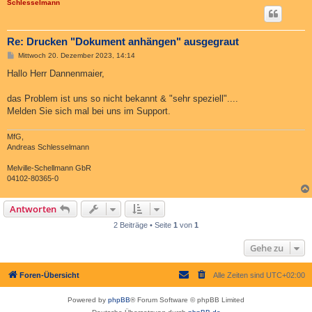
Schlesselmann
Re: Drucken "Dokument anhängen" ausgegraut
B
Mittwoch 20. Dezember 2023, 14:14
e
i
Hallo Herr Dannenmaier,
t
r
a
das Problem ist uns so nicht bekannt & "sehr speziell"....
g
Melden Sie sich mal bei uns im Support.
MfG,
Andreas Schlesselmann
Melville-Schellmann GbR
04102-80365-0
Antworten
2 Beiträge • Seite
1
von
1
Gehe zu
Foren-Übersicht
Alle Zeiten sind
UTC+02:00
Powered by
phpBB
® Forum Software © phpBB Limited