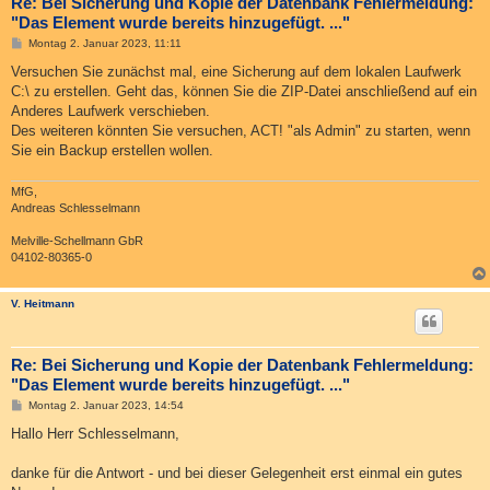
Re: Bei Sicherung und Kopie der Datenbank Fehlermeldung:
"Das Element wurde bereits hinzugefügt. ..."
B
Montag 2. Januar 2023, 11:11
e
i
Versuchen Sie zunächst mal, eine Sicherung auf dem lokalen Laufwerk
t
C:\ zu erstellen. Geht das, können Sie die ZIP-Datei anschließend auf ein
r
a
Anderes Laufwerk verschieben.
g
Des weiteren könnten Sie versuchen, ACT! "als Admin" zu starten, wenn
Sie ein Backup erstellen wollen.
MfG,
Andreas Schlesselmann
Melville-Schellmann GbR
04102-80365-0
V. Heitmann
Re: Bei Sicherung und Kopie der Datenbank Fehlermeldung:
"Das Element wurde bereits hinzugefügt. ..."
B
Montag 2. Januar 2023, 14:54
e
i
Hallo Herr Schlesselmann,
t
r
a
danke für die Antwort - und bei dieser Gelegenheit erst einmal ein gutes
g