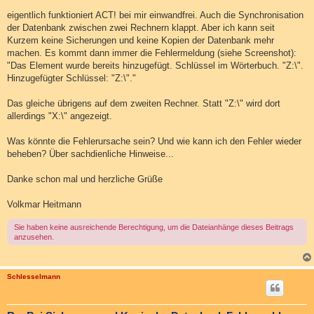
r
a
eigentlich funktioniert ACT! bei mir einwandfrei. Auch die Synchronisation
g
der Datenbank zwischen zwei Rechnern klappt. Aber ich kann seit
Kurzem keine Sicherungen und keine Kopien der Datenbank mehr
machen. Es kommt dann immer die Fehlermeldung (siehe Screenshot):
"Das Element wurde bereits hinzugefügt. Schlüssel im Wörterbuch. "Z:\".
Hinzugefügter Schlüssel: "Z:\"."
Das gleiche übrigens auf dem zweiten Rechner. Statt "Z:\" wird dort
allerdings "X:\" angezeigt.
Was könnte die Fehlerursache sein? Und wie kann ich den Fehler wieder
beheben? Über sachdienliche Hinweise...
Danke schon mal und herzliche Grüße
Volkmar Heitmann
Sie haben keine ausreichende Berechtigung, um die Dateianhänge dieses Beitrags
anzusehen.
Schlesselmann