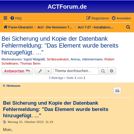
ACTForum.de
FAQ
Registrieren
Anmelden
S
Foren-Übersicht
Act! - Die Versionen 7.x bis 27.x
Act! 7-27 - Installation von Act!
u
Bei Sicherung und Kopie der Datenbank
c
Fehlermeldung: "Das Element wurde bereits
h
hinzugefügt. ..."
e
Moderatoren:
Ingrid Weigoldt
,
Schlesselmann
,
Amrou
,
mtimmermann
,
Robert
Schellmann
,
Thomas Benn
Suche
Erweiterte
Antworten
3 Beiträge • Seite
1
von
1
V. Heitmann
Bei Sicherung und Kopie der Datenbank
Fehlermeldung: "Das Element wurde bereits
hinzugefügt. ..."
B
Montag 31. Oktober 2022, 11:19
e
i
Moin,
t