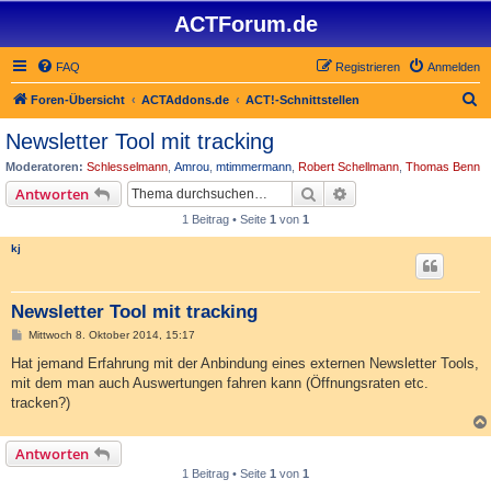
ACTForum.de
FAQ
Registrieren
Anmelden
S
Foren-Übersicht
ACTAddons.de
ACT!-Schnittstellen
u
Newsletter Tool mit tracking
c
Moderatoren:
Schlesselmann
,
Amrou
,
mtimmermann
,
Robert Schellmann
,
Thomas Benn
h
Suche
Erweiterte Suche
Antworten
e
1 Beitrag • Seite
1
von
1
kj
Newsletter Tool mit tracking
B
Mittwoch 8. Oktober 2014, 15:17
e
i
Hat jemand Erfahrung mit der Anbindung eines externen Newsletter Tools,
t
mit dem man auch Auswertungen fahren kann (Öffnungsraten etc.
r
a
tracken?)
g
Antworten
1 Beitrag • Seite
1
von
1