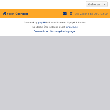
Gehe zu
Foren-Übersicht
Alle Zeiten sind
UTC+02:00
Powered by
phpBB
® Forum Software © phpBB Limited
Deutsche Übersetzung durch
phpBB.de
Datenschutz
|
Nutzungsbedingungen