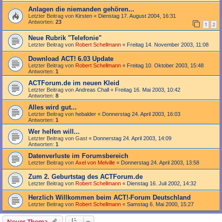
Anlagen die niemanden gehören...
Letzter Beitrag von
Kirsten
«
Dienstag 17. August 2004, 16:31
Antworten:
23
1
2
Neue Rubrik "Telefonie"
Letzter Beitrag von
Robert Schellmann
«
Freitag 14. November 2003, 11:08
Download ACT! 6.03 Update
Letzter Beitrag von
Robert Schellmann
«
Freitag 10. Oktober 2003, 15:48
Antworten:
1
ACTForum.de im neuen Kleid
Letzter Beitrag von
Andreas Chall
«
Freitag 16. Mai 2003, 10:42
Antworten:
8
Alles wird gut...
Letzter Beitrag von
hebalder
«
Donnerstag 24. April 2003, 16:03
Antworten:
1
Wer helfen will...
Letzter Beitrag von
Gast
«
Donnerstag 24. April 2003, 14:09
Antworten:
1
Datenverluste im Forumsbereich
Letzter Beitrag von
Axel von Melville
«
Donnerstag 24. April 2003, 13:58
Zum 2. Geburtstag des ACTForum.de
Letzter Beitrag von
Robert Schellmann
«
Dienstag 16. Juli 2002, 14:32
Herzlich Willkommen beim ACT!-Forum Deutschland
Letzter Beitrag von
Robert Schellmann
«
Samstag 6. Mai 2000, 15:27
Neues Thema