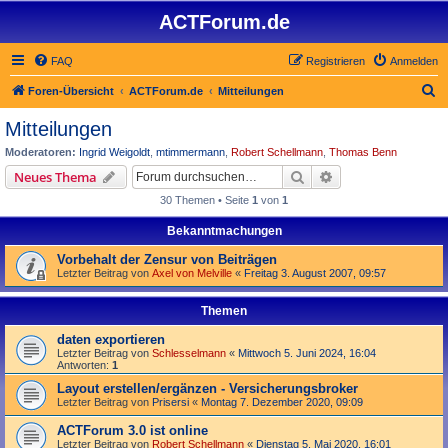
ACTForum.de
FAQ
Registrieren
Anmelden
S
Foren-Übersicht
ACTForum.de
Mitteilungen
u
Mitteilungen
c
Moderatoren:
Ingrid Weigoldt
,
mtimmermann
,
Robert Schellmann
,
Thomas Benn
h
Suche
Erweiterte Suche
Neues Thema
e
30 Themen • Seite
1
von
1
Bekanntmachungen
Vorbehalt der Zensur von Beiträgen
Letzter Beitrag von
Axel von Melville
«
Freitag 3. August 2007, 09:57
Themen
daten exportieren
Letzter Beitrag von
Schlesselmann
«
Mittwoch 5. Juni 2024, 16:04
Antworten:
1
Layout erstellen/ergänzen - Versicherungsbroker
Letzter Beitrag von
Prisersi
«
Montag 7. Dezember 2020, 09:09
ACTForum 3.0 ist online
Letzter Beitrag von
Robert Schellmann
«
Dienstag 5. Mai 2020, 16:01