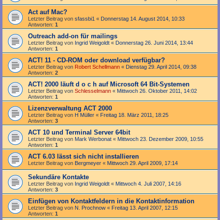
Act auf Mac?
Letzter Beitrag von
sfassbi1
«
Donnerstag 14. August 2014, 10:33
Antworten:
1
Outreach add-on für mailings
Letzter Beitrag von
Ingrid Weigoldt
«
Donnerstag 26. Juni 2014, 13:44
Antworten:
1
ACT! 11 - CD-ROM oder download verfügbar?
Letzter Beitrag von
Robert Schellmann
«
Dienstag 29. April 2014, 09:38
Antworten:
2
ACT! 2000 läuft d o c h auf Microsoft 64 Bit-Systemen
Letzter Beitrag von
Schlesselmann
«
Mittwoch 26. Oktober 2011, 14:02
Antworten:
1
Lizenzverwaltung ACT 2000
Letzter Beitrag von
H Müller
«
Freitag 18. März 2011, 18:25
Antworten:
3
ACT 10 und Terminal Server 64bit
Letzter Beitrag von
Mark Werbonat
«
Mittwoch 23. Dezember 2009, 10:55
Antworten:
1
ACT 6.03 lässt sich nicht installieren
Letzter Beitrag von
Bergmeyer
«
Mittwoch 29. April 2009, 17:14
Sekundäre Kontakte
Letzter Beitrag von
Ingrid Weigoldt
«
Mittwoch 4. Juli 2007, 14:16
Antworten:
3
Einfügen von Kontaktfeldern in die Kontaktinformation
Letzter Beitrag von
N. Prochnow
«
Freitag 13. April 2007, 12:15
Antworten:
1