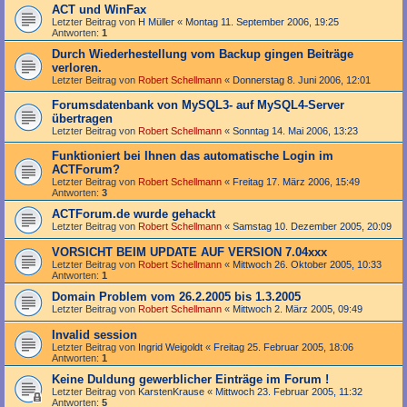
ACT und WinFax
Letzter Beitrag von
H Müller
«
Montag 11. September 2006, 19:25
Antworten:
1
Durch Wiederhestellung vom Backup gingen Beiträge
verloren.
Letzter Beitrag von
Robert Schellmann
«
Donnerstag 8. Juni 2006, 12:01
Forumsdatenbank von MySQL3- auf MySQL4-Server
übertragen
Letzter Beitrag von
Robert Schellmann
«
Sonntag 14. Mai 2006, 13:23
Funktioniert bei Ihnen das automatische Login im
ACTForum?
Letzter Beitrag von
Robert Schellmann
«
Freitag 17. März 2006, 15:49
Antworten:
3
ACTForum.de wurde gehackt
Letzter Beitrag von
Robert Schellmann
«
Samstag 10. Dezember 2005, 20:09
VORSICHT BEIM UPDATE AUF VERSION 7.04xxx
Letzter Beitrag von
Robert Schellmann
«
Mittwoch 26. Oktober 2005, 10:33
Antworten:
1
Domain Problem vom 26.2.2005 bis 1.3.2005
Letzter Beitrag von
Robert Schellmann
«
Mittwoch 2. März 2005, 09:49
Invalid session
Letzter Beitrag von
Ingrid Weigoldt
«
Freitag 25. Februar 2005, 18:06
Antworten:
1
Keine Duldung gewerblicher Einträge im Forum !
Letzter Beitrag von
KarstenKrause
«
Mittwoch 23. Februar 2005, 11:32
Antworten:
5