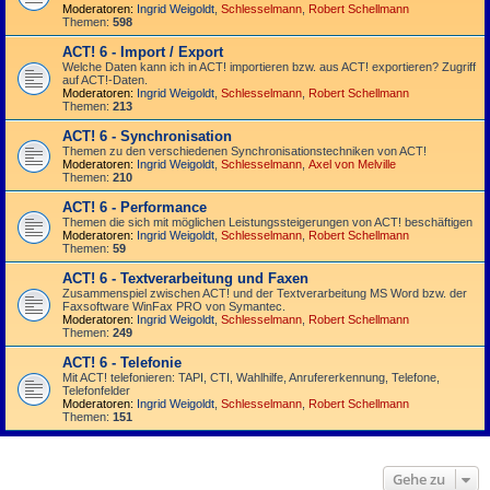
Moderatoren:
Ingrid Weigoldt
,
Schlesselmann
,
Robert Schellmann
Themen:
598
ACT! 6 - Import / Export
Welche Daten kann ich in ACT! importieren bzw. aus ACT! exportieren? Zugriff
auf ACT!-Daten.
Moderatoren:
Ingrid Weigoldt
,
Schlesselmann
,
Robert Schellmann
Themen:
213
ACT! 6 - Synchro­nisation
Themen zu den verschiedenen Synchro­nisations­­techniken von ACT!
Moderatoren:
Ingrid Weigoldt
,
Schlesselmann
,
Axel von Melville
Themen:
210
ACT! 6 - Performance
Themen die sich mit möglichen Leistungssteigerungen von ACT! beschäftigen
Moderatoren:
Ingrid Weigoldt
,
Schlesselmann
,
Robert Schellmann
Themen:
59
ACT! 6 - Textverarbeitung und Faxen
Zusammenspiel zwischen ACT! und der Textverarbeitung MS Word bzw. der
Faxsoftware WinFax PRO von Symantec.
Moderatoren:
Ingrid Weigoldt
,
Schlesselmann
,
Robert Schellmann
Themen:
249
ACT! 6 - Telefonie
Mit ACT! telefonieren: TAPI, CTI, Wahlhilfe, Anrufererkennung, Telefone,
Telefonfelder
Moderatoren:
Ingrid Weigoldt
,
Schlesselmann
,
Robert Schellmann
Themen:
151
Gehe zu