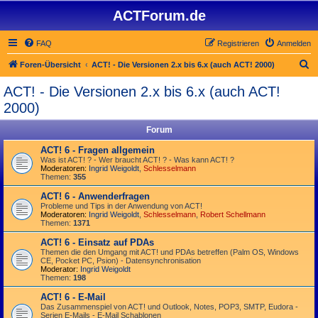
ACTForum.de
FAQ
Registrieren
Anmelden
S
Foren-Übersicht
ACT! - Die Versionen 2.x bis 6.x (auch ACT! 2000)
u
ACT! - Die Versionen 2.x bis 6.x (auch ACT!
c
2000)
h
Forum
e
ACT! 6 - Fragen allgemein
Was ist ACT! ? - Wer braucht ACT! ? - Was kann ACT! ?
Moderatoren:
Ingrid Weigoldt
,
Schlesselmann
Themen:
355
ACT! 6 - Anwender­fragen
Probleme und Tips in der Anwendung von ACT!
Moderatoren:
Ingrid Weigoldt
,
Schlesselmann
,
Robert Schellmann
Themen:
1371
ACT! 6 - Einsatz auf PDAs
Themen die den Umgang mit ACT! und PDAs betreffen (Palm OS, Windows
CE, Pocket PC, Psion) - Datensynchronisation
Moderator:
Ingrid Weigoldt
Themen:
198
ACT! 6 - E-Mail
Das Zusammen­spiel von ACT! und Outlook, Notes, POP3, SMTP, Eudora -
Serien E-Mails - E-Mail Schablonen