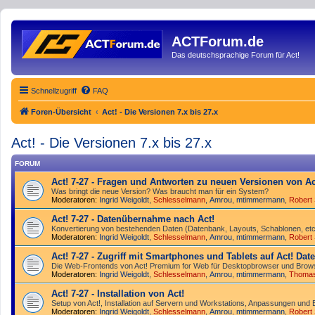
ACTForum.de
Das deutschsprachige Forum für Act!
Schnellzugriff
FAQ
Foren-Übersicht
Act! - Die Versionen 7.x bis 27.x
Act! - Die Versionen 7.x bis 27.x
FORUM
Act! 7-27 - Fragen und Antworten zu neuen Versionen von Ac
Was bringt die neue Version? Was braucht man für ein System?
Moderatoren:
Ingrid Weigoldt
,
Schlesselmann
,
Amrou
,
mtimmermann
,
Robert
Act! 7-27 - Datenübernahme nach Act!
Konvertierung von bestehenden Daten (Datenbank, Layouts, Schablonen, etc.
Moderatoren:
Ingrid Weigoldt
,
Schlesselmann
,
Amrou
,
mtimmermann
,
Robert
Act! 7-27 - Zugriff mit Smart­phones und Tablets auf Act! Da
Die Web-Frontends von Act! Premium for Web für Desktop­browser und Brows
Moderatoren:
Ingrid Weigoldt
,
Schlesselmann
,
Amrou
,
mtimmermann
,
Thoma
Act! 7-27 - Installation von Act!
Setup von Act!, Installation auf Servern und Workstations, Anpassungen und 
Moderatoren:
Ingrid Weigoldt
,
Schlesselmann
,
Amrou
,
mtimmermann
,
Robert