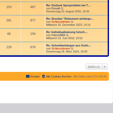
u
t
r
e
r
Re: Outlook Syncproblem bei T…
B
153
467
s
a
N
von
Ronald
e
t
g
e
Donnerstag 20. August 2020, 18:35
i
e
u
t
r
e
r
Re: Drucken "Dokument anhänge…
B
281
977
s
a
N
von
Schlesselmann
e
t
g
e
Mittwoch 20. Dezember 2023, 14:14
i
e
u
t
r
e
r
Re: Individualisierung futsch…
B
48
154
s
a
N
von
PatrickBBA
e
t
g
e
Mittwoch 15. Juni 2016, 10:52
i
e
u
t
r
e
r
Re: Schenllanhängen aus Outlo…
B
229
678
s
a
N
von
Schlesselmann
e
t
g
e
Donnerstag 28. März 2024, 16:00
i
e
u
t
r
e
r
B
s
a
e
t
g
i
Gehe zu
e
t
r
r
B
a
e
Kontakt
Alle Cookies löschen
Alle Zeiten sind
UTC+02:00
g
i
t
r
a
g