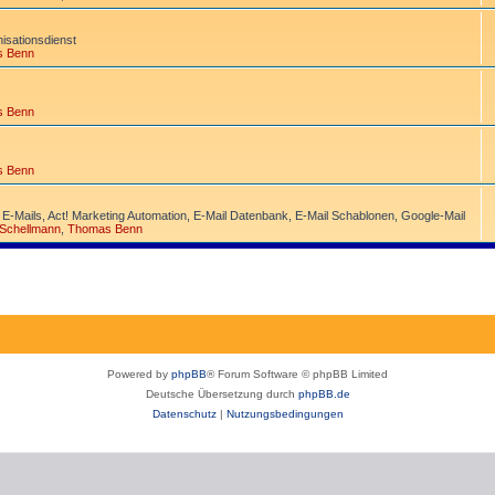
­sations­dienst
s Benn
s Benn
s Benn
 E-Mails, Act! Marketing Automation, E-Mail Datenbank, E-Mail Schablonen, Google-Mail
 Schellmann
,
Thomas Benn
Powered by
phpBB
® Forum Software © phpBB Limited
Deutsche Übersetzung durch
phpBB.de
Datenschutz
|
Nutzungsbedingungen