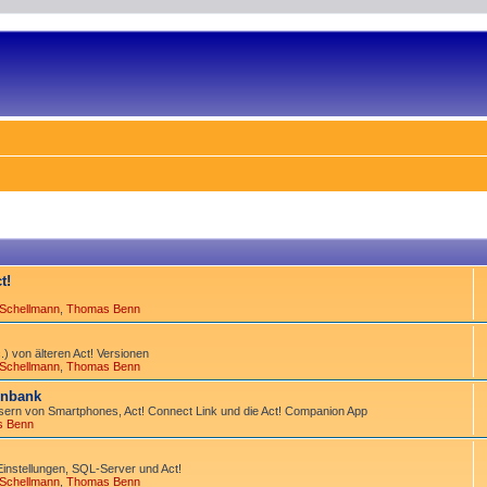
t!
 Schellmann
,
Thomas Benn
) von älteren Act! Versionen
 Schellmann
,
Thomas Benn
tenbank
ern von Smart­phones, Act! Connect Link und die Act! Companion App
s Benn
Einstellungen, SQL-Server und Act!
 Schellmann
,
Thomas Benn