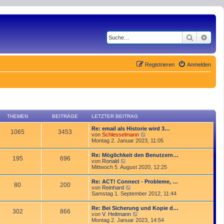
Suche
Erwe
Registrieren
Anmelden
THEMEN
BEITRÄGE
LETZTER BEITRAG
Re: email als Historie wird 3…
1065
3453
N
von
Schlesselmann
e
Montag 2. Januar 2023, 11:05
u
e
Re: Möglichkeit den Benutzern…
195
696
s
N
von
Ronald
t
e
Mittwoch 5. August 2020, 12:25
e
u
r
e
Re: ACT! Connect - Probleme, …
B
80
200
s
N
von
Reinhard
e
t
e
Samstag 1. September 2012, 11:44
i
e
u
t
r
e
r
Re: Bei Sicherung und Kopie d…
B
302
866
s
a
N
von
V. Heitmann
e
t
g
e
Montag 2. Januar 2023, 14:54
i
e