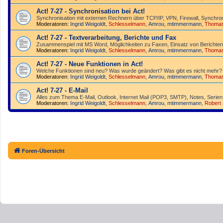
Act! 7-27 - Synchronisation bei Act!
Synchro­nisation mit externen Rechnern über TCP/IP, VPN, Firewall, Synchroni
Moderatoren:
Ingrid Weigoldt
,
Schlesselmann
,
Amrou
,
mtimmermann
,
Thoma
Act! 7-27 - Text­­ver­arbei­tung, Berichte und Fax
Zusammenspiel mit MS Word, Möglichkeiten zu Faxen, Einsatz von Berichten
Moderatoren:
Ingrid Weigoldt
,
Schlesselmann
,
Amrou
,
mtimmermann
,
Thoma
Act! 7-27 - Neue Funktionen in Act!
Welche Funktionen sind neu? Was wurde geändert? Was gibt es nicht mehr?
Moderatoren:
Ingrid Weigoldt
,
Schlesselmann
,
Amrou
,
mtimmermann
,
Thoma
Act! 7-27 - E-Mail
Alles zum Thema E-Mail, Outlook, Internet Mail (POP3, SMTP), Notes, Serien
Moderatoren:
Ingrid Weigoldt
,
Schlesselmann
,
Amrou
,
mtimmermann
,
Robert
Foren-Übersicht