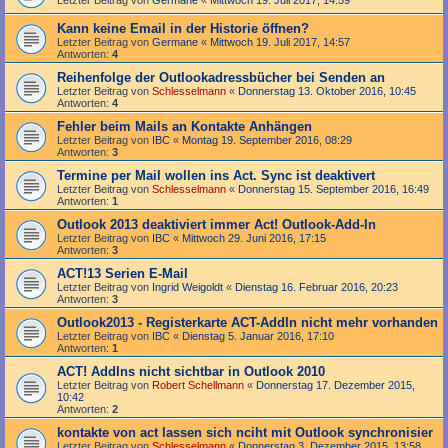
Letzter Beitrag von
Germane
«
Mittwoch 19. Juli 2017, 14:59
Kann keine Email in der Historie öffnen?
Letzter Beitrag von
Germane
«
Mittwoch 19. Juli 2017, 14:57
Antworten:
4
Reihenfolge der Outlookadressbücher bei Senden an
Letzter Beitrag von
Schlesselmann
«
Donnerstag 13. Oktober 2016, 10:45
Antworten:
4
Fehler beim Mails an Kontakte Anhängen
Letzter Beitrag von
IBC
«
Montag 19. September 2016, 08:29
Antworten:
3
Termine per Mail wollen ins Act. Sync ist deaktivert
Letzter Beitrag von
Schlesselmann
«
Donnerstag 15. September 2016, 16:49
Antworten:
1
Outlook 2013 deaktiviert immer Act! Outlook-Add-In
Letzter Beitrag von
IBC
«
Mittwoch 29. Juni 2016, 17:15
Antworten:
3
ACT!13 Serien E-Mail
Letzter Beitrag von
Ingrid Weigoldt
«
Dienstag 16. Februar 2016, 20:23
Antworten:
3
Outlook2013 - Registerkarte ACT-AddIn nicht mehr vorhanden
Letzter Beitrag von
IBC
«
Dienstag 5. Januar 2016, 17:10
Antworten:
1
ACT! AddIns nicht sichtbar in Outlook 2010
Letzter Beitrag von
Robert Schellmann
«
Donnerstag 17. Dezember 2015,
10:42
Antworten:
2
kontakte von act lassen sich nciht mit Outlook synchronisier
Letzter Beitrag von
Schlesselmann
«
Donnerstag 3. Dezember 2015, 13:58