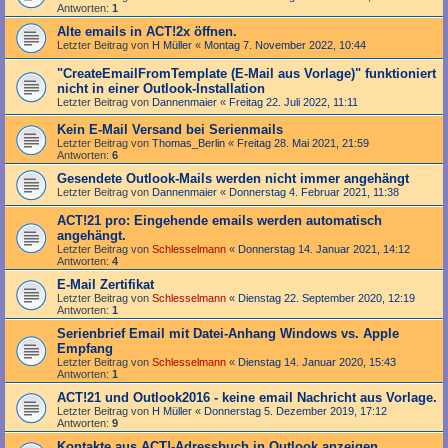
Antworten:
1
Alte emails in ACT!2x öffnen.
Letzter Beitrag von
H Müller
«
Montag 7. November 2022, 10:44
"Create­Email­From­Template (E-Mail aus Vorlage)" funktioniert
nicht in einer Outlook-Installation
Letzter Beitrag von
Dannenmaier
«
Freitag 22. Juli 2022, 11:11
Kein E-Mail Versand bei Serienmails
Letzter Beitrag von
Thomas_Berlin
«
Freitag 28. Mai 2021, 21:59
Antworten:
6
Gesendete Outlook-Mails werden nicht immer angehängt
Letzter Beitrag von
Dannenmaier
«
Donnerstag 4. Februar 2021, 11:38
ACT!21 pro: Eingehende emails werden automatisch
angehängt.
Letzter Beitrag von
Schlesselmann
«
Donnerstag 14. Januar 2021, 14:12
Antworten:
4
E-Mail Zertifikat
Letzter Beitrag von
Schlesselmann
«
Dienstag 22. September 2020, 12:19
Antworten:
1
Serienbrief Email mit Datei-Anhang Windows vs. Apple
Empfang
Letzter Beitrag von
Schlesselmann
«
Dienstag 14. Januar 2020, 15:43
Antworten:
1
ACT!21 und Outlook2016 - keine email Nachricht aus Vorlage.
Letzter Beitrag von
H Müller
«
Donnerstag 5. Dezember 2019, 17:12
Antworten:
9
Kontakte aus ACT!-Adressbuch in Outlook anzeigen