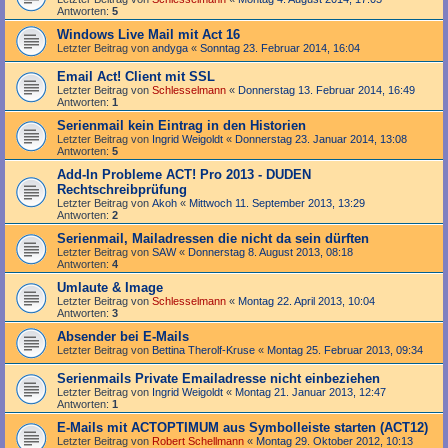
Antworten:
5
Windows Live Mail mit Act 16
Letzter Beitrag von
andyga
«
Sonntag 23. Februar 2014, 16:04
Email Act! Client mit SSL
Letzter Beitrag von
Schlesselmann
«
Donnerstag 13. Februar 2014, 16:49
Antworten:
1
Serienmail kein Eintrag in den Historien
Letzter Beitrag von
Ingrid Weigoldt
«
Donnerstag 23. Januar 2014, 13:08
Antworten:
5
Add-In Probleme ACT! Pro 2013 - DUDEN
Rechtschreibprüfung
Letzter Beitrag von
Akoh
«
Mittwoch 11. September 2013, 13:29
Antworten:
2
Serienmail, Mailadressen die nicht da sein dürften
Letzter Beitrag von
SAW
«
Donnerstag 8. August 2013, 08:18
Antworten:
4
Umlaute & Image
Letzter Beitrag von
Schlesselmann
«
Montag 22. April 2013, 10:04
Antworten:
3
Absender bei E-Mails
Letzter Beitrag von
Bettina Therolf-Kruse
«
Montag 25. Februar 2013, 09:34
Serienmails Private Emailadresse nicht einbeziehen
Letzter Beitrag von
Ingrid Weigoldt
«
Montag 21. Januar 2013, 12:47
Antworten:
1
E-Mails mit ACTOPTIMUM aus Symbolleiste starten (ACT12)
Letzter Beitrag von
Robert Schellmann
«
Montag 29. Oktober 2012, 10:13