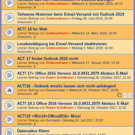
Letzter Beitrag von
Schlesselmann
«
Mittwoch 4. Dezember 2019, 16:13
Antworten:
9
Teilweise Historien beim Email-Versand mit Outlook 2019
Letzter Beitrag von
Schlesselmann
«
Freitag 28. Juni 2019, 16:39
Antworten:
1
ACT! 18 for Web
Letzter Beitrag von
Schlesselmann
«
Mittwoch 14. März 2018, 14:40
Antworten:
3
Lesebestätigung bei Email-Versand deaktivieren
Letzter Beitrag von
Schlesselmann
«
Montag 5. März 2018, 10:43
Antworten:
1
ACT 17 findet Outlook 2016 nicht
Letzter Beitrag von
Schlesselmann
«
Mittwoch 17. Januar 2018, 13:54
Antworten:
1
ACT! 17+ Office 2016 Version 16.0.8431.2079 Absturz E-Mail
Letzter Beitrag von
Robert Schellmann
«
Donnerstag 26. Oktober 2017, 11:18
ACT!16 - Outlook emails lassen sich nicht anhängen!
Letzter Beitrag von
Dannenmaier
«
Mittwoch 18. Oktober 2017, 16:00
Antworten:
20
1
2
ACT! 19.1 Office 2016 Version 16.0.8431.2079 Absturz E-Mail
Letzter Beitrag von
Robert Schellmann
«
Dienstag 10. Oktober 2017, 11:32
ACT!19 +Win10+Office2016= Mies!
Letzter Beitrag von
Germane
«
Montag 24. Juli 2017, 20:07
Antworten:
2
Datensätze filtern