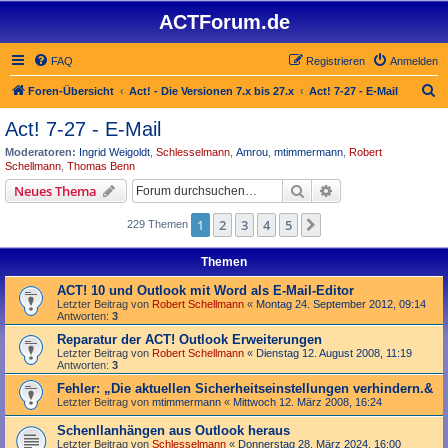
ACTForum.de
FAQ
Registrieren
Anmelden
S
Foren-Übersicht
Act! - Die Versionen 7.x bis 27.x
Act! 7-27 - E-Mail
u
Act! 7-27 - E-Mail
c
Moderatoren:
Ingrid Weigoldt
,
Schlesselmann
,
Amrou
,
mtimmermann
,
Robert
h
Schellmann
,
Thomas Benn
e
Suche
Erweiterte Suche
Neues Thema
1
2
3
4
5
Nächste
229 Themen
Themen
ACT! 10 und Outlook mit Word als E-Mail-Editor
Letzter Beitrag von
Robert Schellmann
«
Montag 24. September 2012, 09:14
Antworten:
3
Reparatur der ACT! Outlook Erweiterungen
Letzter Beitrag von
Robert Schellmann
«
Dienstag 12. August 2008, 11:19
Antworten:
3
Fehler: „Die aktuellen Sicherheitseinstellungen verhindern.&
Letzter Beitrag von
mtimmermann
«
Mittwoch 12. März 2008, 16:24
Schenllanhängen aus Outlook heraus
Letzter Beitrag von
Schlesselmann
«
Donnerstag 28. März 2024, 16:00