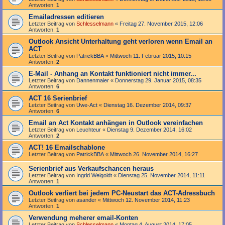
Antworten:
1
Emailadressen editieren
Letzter Beitrag von
Schlesselmann
«
Freitag 27. November 2015, 12:06
Antworten:
1
Outlook Ansicht Unterhaltung geht verloren wenn Email an
ACT
Letzter Beitrag von
PatrickBBA
«
Mittwoch 11. Februar 2015, 10:15
Antworten:
2
E-Mail - Anhang an Kontakt funktioniert nicht immer...
Letzter Beitrag von
Dannenmaier
«
Donnerstag 29. Januar 2015, 08:35
Antworten:
6
ACT 16 Serienbrief
Letzter Beitrag von
Uwe-Act
«
Dienstag 16. Dezember 2014, 09:37
Antworten:
6
Email an Act Kontakt anhängen in Outlook vereinfachen
Letzter Beitrag von
Leuchteur
«
Dienstag 9. Dezember 2014, 16:02
Antworten:
2
ACT! 16 Emailschablone
Letzter Beitrag von
PatrickBBA
«
Mittwoch 26. November 2014, 16:27
Serienbrief aus Verkaufschancen heraus
Letzter Beitrag von
Ingrid Weigoldt
«
Dienstag 25. November 2014, 11:11
Antworten:
1
Outlook verliert bei jedem PC-Neustart das ACT-Adressbuch
Letzter Beitrag von
asander
«
Mittwoch 12. November 2014, 11:23
Antworten:
1
Verwendung meherer email-Konten
Letzter Beitrag von
Schlesselmann
«
Montag 4. August 2014, 17:05