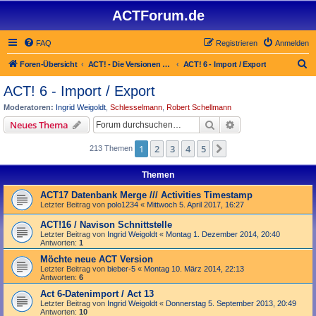
ACTForum.de
FAQ
Registrieren
Anmelden
S
Foren-Übersicht
ACT! - Die Versionen 2.x bis 6.x (auch ACT! 2000)
ACT! 6 - Import / Export
u
ACT! 6 - Import / Export
c
Moderatoren:
Ingrid Weigoldt
,
Schlesselmann
,
Robert Schellmann
h
Suche
Erweiterte Suche
Neues Thema
e
1
2
3
4
5
Nächste
213 Themen
Themen
ACT17 Datenbank Merge /// Activities Timestamp
Letzter Beitrag von
polo1234
«
Mittwoch 5. April 2017, 16:27
ACT!16 / Navison Schnittstelle
Letzter Beitrag von
Ingrid Weigoldt
«
Montag 1. Dezember 2014, 20:40
Antworten:
1
Möchte neue ACT Version
Letzter Beitrag von
bieber-5
«
Montag 10. März 2014, 22:13
Antworten:
6
Act 6-Datenimport / Act 13
Letzter Beitrag von
Ingrid Weigoldt
«
Donnerstag 5. September 2013, 20:49
Antworten:
10