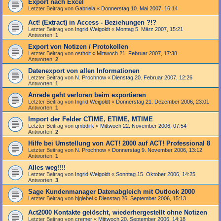
Export nach Excel
Letzter Beitrag von
Gabriela
«
Donnerstag 10. Mai 2007, 16:14
Act! (Extract) in Access - Beziehungen ?!?
Letzter Beitrag von
Ingrid Weigoldt
«
Montag 5. März 2007, 15:21
Antworten:
1
Export von Notizen / Protokollen
Letzter Beitrag von
ostholt
«
Mittwoch 21. Februar 2007, 17:38
Antworten:
2
Datenexport von allen Informationen
Letzter Beitrag von
N. Prochnow
«
Dienstag 20. Februar 2007, 12:26
Antworten:
1
Anrede geht verloren beim exportieren
Letzter Beitrag von
Ingrid Weigoldt
«
Donnerstag 21. Dezember 2006, 23:01
Antworten:
1
Import der Felder CTIME, ETIME, MTIME
Letzter Beitrag von
qmbdirk
«
Mittwoch 22. November 2006, 07:54
Antworten:
2
Hilfe bei Umstellung von ACT! 2000 auf ACT! Professional 8
Letzter Beitrag von
N. Prochnow
«
Donnerstag 9. November 2006, 13:12
Antworten:
1
Alles weg!!!!
Letzter Beitrag von
Ingrid Weigoldt
«
Sonntag 15. Oktober 2006, 14:25
Antworten:
3
Sage Kundenmanager Datenabgleich mit Outlook 2000
Letzter Beitrag von
hjgiebel
«
Dienstag 26. September 2006, 15:13
Act2000 Kontakte gelöscht, wiederhergestellt ohne Notizen
Letzter Beitrag von
cremer
«
Mittwoch 20. September 2006, 14:18