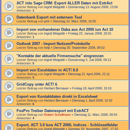
ACT into Sage CRM: Export ALLER Daten mit ExtrAct
Letzter Beitrag von
Ingrid Weigoldt
«
Donnerstag 13. August 2009, 13:00
Antworten:
1
Datenbank Export mit externem Tool
Letzter Beitrag von
pmt
«
Dienstag 10. März 2009, 10:50
Import von vorhandener Daba aus Act 2000 iun Act 10
Letzter Beitrag von
Ingrid Weigoldt
«
Freitag 23. Januar 2009, 20:01
Antworten:
1
Outlook 2007 - Import Notizen/Protokolle
Letzter Beitrag von
help
«
Dienstag 30. September 2008, 08:02
"Kontakte der aktuelle Firmensuche" eingrenzen
Letzter Beitrag von
Ingrid Weigoldt
«
Donnerstag 3. Juli 2008, 09:12
Antworten:
5
Import von Exceldaten in ACT! 8.0
Letzter Beitrag von
Ingrid Weigoldt
«
Dienstag 22. April 2008, 22:11
Antworten:
5
GridCopy unter ACT! 6
Letzter Beitrag von
Herbert Bernauer
«
Freitag 18. April 2008, 19:10
Export von Kontaktdaten direkt in Excelsheet
Letzter Beitrag von
Herbert Bernauer
«
Dienstag 1. April 2008, 10:30
Antworten:
6
FoxPro Treiber Datenexport mit ExtrACT
Letzter Beitrag von
Robert Schellmann
«
Dienstag 11. März 2008, 09:54
Antworten:
4
Export, ACT 3.0 bzw ACT 2000, Indices - Schlüsselfelder
Letzter Beitrag von
Ingrid Weigoldt
«
Sonntag 18. November 2007, 17:32