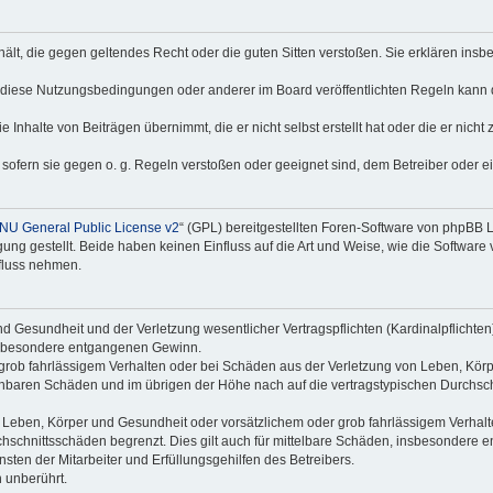
nthält, die gegen geltendes Recht oder die guten Sitten verstoßen. Sie erklären in
 diese Nutzungsbedingungen oder anderer im Board veröffentlichten Regeln kann 
 Inhalte von Beiträgen übernimmt, die er nicht selbst erstellt hat oder die er nich
 sofern sie gegen o. g. Regeln verstoßen oder geeignet sind, dem Betreiber oder 
NU General Public License v2
“ (GPL) bereitgestellten Foren-Software von phpBB
g gestellt. Beide haben keinen Einfluss auf die Art und Weise, wie die Software
nfluss nehmen.
 Gesundheit und der Verletzung wesentlicher Vertragspflichten (Kardinalpflichten) 
 insbesondere entgangenen Gewinn.
grob fahrlässigem Verhalten oder bei Schäden aus der Verletzung von Leben, Körp
sehbaren Schäden und im übrigen der Höhe nach auf die vertragstypischen Durchsch
Leben, Körper und Gesundheit oder vorsätzlichem oder grob fahrlässigem Verhalte
hschnittsschäden begrenzt. Dies gilt auch für mittelbare Schäden, insbesondere
ten der Mitarbeiter und Erfüllungsgehilfen des Betreibers.
 unberührt.