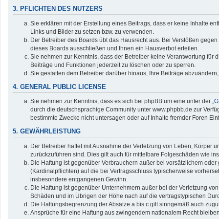
3. PFLICHTEN DES NUTZERS
Sie erklären mit der Erstellung eines Beitrags, dass er keine Inhalte e
Links und Bilder zu setzen bzw. zu verwenden.
Der Betreiber des Boards übt das Hausrecht aus. Bei Verstößen gegen
dieses Boards ausschließen und Ihnen ein Hausverbot erteilen.
Sie nehmen zur Kenntnis, dass der Betreiber keine Verantwortung für die
Beiträge und Funktionen jederzeit zu löschen oder zu sperren.
Sie gestatten dem Betreiber darüber hinaus, Ihre Beiträge abzuändern,
4. GENERAL PUBLIC LICENSE
Sie nehmen zur Kenntnis, dass es sich bei phpBB um eine unter der „
G
durch die deutschsprachige Community unter www.phpbb.de zur Verfügun
bestimmte Zwecke nicht untersagen oder auf Inhalte fremder Foren Ei
5. GEWÄHRLEISTUNG
Der Betreiber haftet mit Ausnahme der Verletzung von Leben, Körper und
zurückzuführen sind. Dies gilt auch für mittelbare Folgeschäden wie
Die Haftung ist gegenüber Verbrauchern außer bei vorsätzlichem oder 
(Kardinalpflichten) auf die bei Vertragsschluss typischerweise vorher
insbesondere entgangenen Gewinn.
Die Haftung ist gegenüber Unternehmern außer bei der Verletzung von 
Schäden und im Übrigen der Höhe nach auf die vertragstypischen Durc
Die Haftungsbegrenzung der Absätze a bis c gilt sinngemäß auch zuguns
Ansprüche für eine Haftung aus zwingendem nationalem Recht bleiben