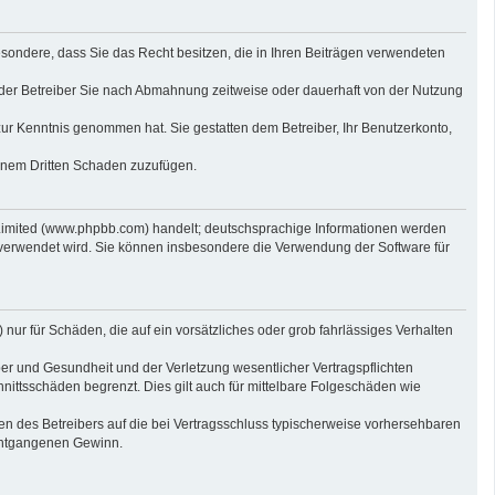
sbesondere, dass Sie das Recht besitzen, die in Ihren Beiträgen verwendeten
der Betreiber Sie nach Abmahnung zeitweise oder dauerhaft von der Nutzung
t zur Kenntnis genommen hat. Sie gestatten dem Betreiber, Ihr Benutzerkonto,
einem Dritten Schaden zuzufügen.
 Limited (www.phpbb.com) handelt; deutschsprachige Informationen werden
 verwendet wird. Sie können insbesondere die Verwendung der Software für
nur für Schäden, die auf ein vorsätzliches oder grob fahrlässiges Verhalten
er und Gesundheit und der Verletzung wesentlicher Vertragspflichten
nittsschäden begrenzt. Dies gilt auch für mittelbare Folgeschäden wie
n des Betreibers auf die bei Vertragsschluss typischerweise vorhersehbaren
 entgangenen Gewinn.