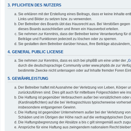
3. PFLICHTEN DES NUTZERS
Sie erklären mit der Erstellung eines Beitrags, dass er keine Inhalte e
Links und Bilder zu setzen bzw. zu verwenden.
Der Betreiber des Boards übt das Hausrecht aus. Bei Verstößen gegen
dieses Boards ausschließen und Ihnen ein Hausverbot erteilen.
Sie nehmen zur Kenntnis, dass der Betreiber keine Verantwortung für die
Beiträge und Funktionen jederzeit zu löschen oder zu sperren.
Sie gestatten dem Betreiber darüber hinaus, Ihre Beiträge abzuändern,
4. GENERAL PUBLIC LICENSE
Sie nehmen zur Kenntnis, dass es sich bei phpBB um eine unter der „
G
durch die deutschsprachige Community unter www.phpbb.de zur Verfügun
bestimmte Zwecke nicht untersagen oder auf Inhalte fremder Foren Ei
5. GEWÄHRLEISTUNG
Der Betreiber haftet mit Ausnahme der Verletzung von Leben, Körper und
zurückzuführen sind. Dies gilt auch für mittelbare Folgeschäden wie
Die Haftung ist gegenüber Verbrauchern außer bei vorsätzlichem oder 
(Kardinalpflichten) auf die bei Vertragsschluss typischerweise vorher
insbesondere entgangenen Gewinn.
Die Haftung ist gegenüber Unternehmern außer bei der Verletzung von 
Schäden und im Übrigen der Höhe nach auf die vertragstypischen Durc
Die Haftungsbegrenzung der Absätze a bis c gilt sinngemäß auch zuguns
Ansprüche für eine Haftung aus zwingendem nationalem Recht bleiben