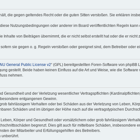
nthält, die gegen geltendes Recht oder die guten Sitten verstoßen. Sie erklären in
 diese Nutzungsbedingungen oder anderer im Board veröffentlichten Regeln kann 
 Inhalte von Beiträgen übernimmt, die er nicht selbst erstellt hat oder die er nich
 sofern sie gegen o. g. Regeln verstoßen oder geeignet sind, dem Betreiber oder 
NU General Public License v2
“ (GPL) bereitgestellten Foren-Software von phpBB
g gestellt. Beide haben keinen Einfluss auf die Art und Weise, wie die Software
nfluss nehmen.
 Gesundheit und der Verletzung wesentlicher Vertragspflichten (Kardinalpflichten) 
 insbesondere entgangenen Gewinn.
grob fahrlässigem Verhalten oder bei Schäden aus der Verletzung von Leben, Körp
sehbaren Schäden und im übrigen der Höhe nach auf die vertragstypischen Durchsch
Leben, Körper und Gesundheit oder vorsätzlichem oder grob fahrlässigem Verhalte
hschnittsschäden begrenzt. Dies gilt auch für mittelbare Schäden, insbesondere
ten der Mitarbeiter und Erfüllungsgehilfen des Betreibers.
 unberührt.