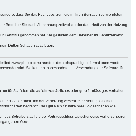
sbesondere, dass Sie das Recht besitzen, die in Ihren Beiträgen verwendeten
der Betreiber Sie nach Abmahnung zeitweise oder dauerhaft von der Nutzung
t zur Kenntnis genommen hat. Sie gestatten dem Betreiber, Ihr Benutzerkonto,
einem Dritten Schaden zuzufügen.
 Limited (www.phpbb.com) handelt; deutschsprachige Informationen werden
 verwendet wird. Sie können insbesondere die Verwendung der Software für
nur für Schäden, die auf ein vorsätzliches oder grob fahrlässiges Verhalten
er und Gesundheit und der Verletzung wesentlicher Vertragspflichten
nittsschäden begrenzt. Dies gilt auch für mittelbare Folgeschäden wie
n des Betreibers auf die bei Vertragsschluss typischerweise vorhersehbaren
 entgangenen Gewinn.