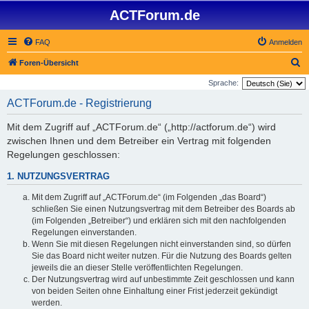
ACTForum.de
FAQ
Anmelden
S
Foren-Übersicht
u
Sprache:
c
ACTForum.de - Registrierung
h
Mit dem Zugriff auf „ACTForum.de“ („http://actforum.de“) wird
e
zwischen Ihnen und dem Betreiber ein Vertrag mit folgenden
Regelungen geschlossen:
1. NUTZUNGSVERTRAG
Mit dem Zugriff auf „ACTForum.de“ (im Folgenden „das Board“)
schließen Sie einen Nutzungsvertrag mit dem Betreiber des Boards ab
(im Folgenden „Betreiber“) und erklären sich mit den nachfolgenden
Regelungen einverstanden.
Wenn Sie mit diesen Regelungen nicht einverstanden sind, so dürfen
Sie das Board nicht weiter nutzen. Für die Nutzung des Boards gelten
jeweils die an dieser Stelle veröffentlichten Regelungen.
Der Nutzungsvertrag wird auf unbestimmte Zeit geschlossen und kann
von beiden Seiten ohne Einhaltung einer Frist jederzeit gekündigt
werden.