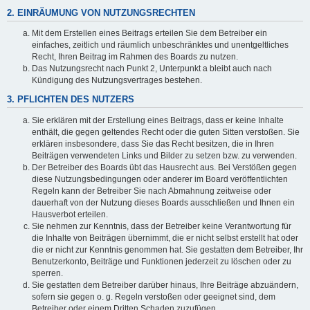
2. EINRÄUMUNG VON NUTZUNGSRECHTEN
Mit dem Erstellen eines Beitrags erteilen Sie dem Betreiber ein
einfaches, zeitlich und räumlich unbeschränktes und unentgeltliches
Recht, Ihren Beitrag im Rahmen des Boards zu nutzen.
Das Nutzungsrecht nach Punkt 2, Unterpunkt a bleibt auch nach
Kündigung des Nutzungsvertrages bestehen.
3. PFLICHTEN DES NUTZERS
Sie erklären mit der Erstellung eines Beitrags, dass er keine Inhalte
enthält, die gegen geltendes Recht oder die guten Sitten verstoßen. Sie
erklären insbesondere, dass Sie das Recht besitzen, die in Ihren
Beiträgen verwendeten Links und Bilder zu setzen bzw. zu verwenden.
Der Betreiber des Boards übt das Hausrecht aus. Bei Verstößen gegen
diese Nutzungsbedingungen oder anderer im Board veröffentlichten
Regeln kann der Betreiber Sie nach Abmahnung zeitweise oder
dauerhaft von der Nutzung dieses Boards ausschließen und Ihnen ein
Hausverbot erteilen.
Sie nehmen zur Kenntnis, dass der Betreiber keine Verantwortung für
die Inhalte von Beiträgen übernimmt, die er nicht selbst erstellt hat oder
die er nicht zur Kenntnis genommen hat. Sie gestatten dem Betreiber, Ihr
Benutzerkonto, Beiträge und Funktionen jederzeit zu löschen oder zu
sperren.
Sie gestatten dem Betreiber darüber hinaus, Ihre Beiträge abzuändern,
sofern sie gegen o. g. Regeln verstoßen oder geeignet sind, dem
Betreiber oder einem Dritten Schaden zuzufügen.