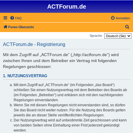
ACTForum.de
FAQ
Anmelden
S
Foren-Übersicht
u
Sprache:
c
ACTForum.de - Registrierung
h
Mit dem Zugriff auf „ACTForum.de“ („http://actforum.de“) wird
e
zwischen Ihnen und dem Betreiber ein Vertrag mit folgenden
Regelungen geschlossen:
1. NUTZUNGSVERTRAG
Mit dem Zugriff auf „ACTForum.de“ (im Folgenden „das Board“)
schließen Sie einen Nutzungsvertrag mit dem Betreiber des Boards ab
(im Folgenden „Betreiber“) und erklären sich mit den nachfolgenden
Regelungen einverstanden.
Wenn Sie mit diesen Regelungen nicht einverstanden sind, so dürfen
Sie das Board nicht weiter nutzen. Für die Nutzung des Boards gelten
jeweils die an dieser Stelle veröffentlichten Regelungen.
Der Nutzungsvertrag wird auf unbestimmte Zeit geschlossen und kann
von beiden Seiten ohne Einhaltung einer Frist jederzeit gekündigt
werden.