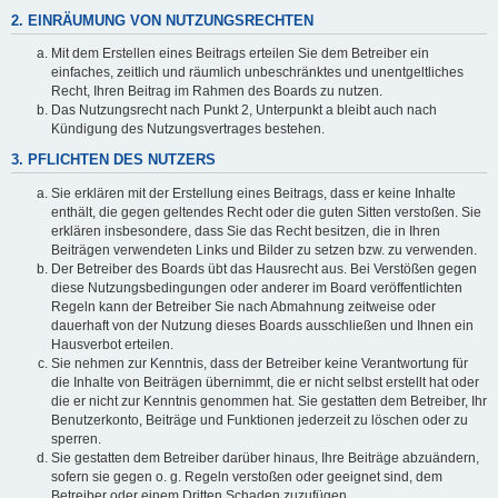
2. EINRÄUMUNG VON NUTZUNGSRECHTEN
Mit dem Erstellen eines Beitrags erteilen Sie dem Betreiber ein
einfaches, zeitlich und räumlich unbeschränktes und unentgeltliches
Recht, Ihren Beitrag im Rahmen des Boards zu nutzen.
Das Nutzungsrecht nach Punkt 2, Unterpunkt a bleibt auch nach
Kündigung des Nutzungsvertrages bestehen.
3. PFLICHTEN DES NUTZERS
Sie erklären mit der Erstellung eines Beitrags, dass er keine Inhalte
enthält, die gegen geltendes Recht oder die guten Sitten verstoßen. Sie
erklären insbesondere, dass Sie das Recht besitzen, die in Ihren
Beiträgen verwendeten Links und Bilder zu setzen bzw. zu verwenden.
Der Betreiber des Boards übt das Hausrecht aus. Bei Verstößen gegen
diese Nutzungsbedingungen oder anderer im Board veröffentlichten
Regeln kann der Betreiber Sie nach Abmahnung zeitweise oder
dauerhaft von der Nutzung dieses Boards ausschließen und Ihnen ein
Hausverbot erteilen.
Sie nehmen zur Kenntnis, dass der Betreiber keine Verantwortung für
die Inhalte von Beiträgen übernimmt, die er nicht selbst erstellt hat oder
die er nicht zur Kenntnis genommen hat. Sie gestatten dem Betreiber, Ihr
Benutzerkonto, Beiträge und Funktionen jederzeit zu löschen oder zu
sperren.
Sie gestatten dem Betreiber darüber hinaus, Ihre Beiträge abzuändern,
sofern sie gegen o. g. Regeln verstoßen oder geeignet sind, dem
Betreiber oder einem Dritten Schaden zuzufügen.