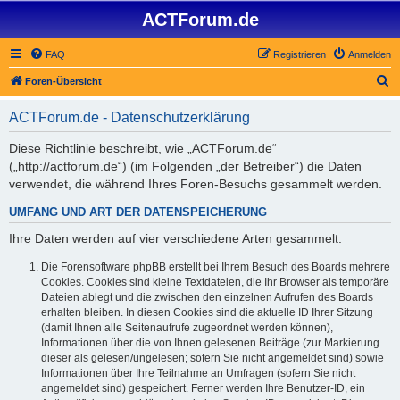
ACTForum.de
FAQ
Registrieren
Anmelden
S
Foren-Übersicht
u
ACTForum.de - Datenschutzerklärung
c
h
Diese Richtlinie beschreibt, wie „ACTForum.de“
(„http://actforum.de“) (im Folgenden „der Betreiber“) die Daten
e
verwendet, die während Ihres Foren-Besuchs gesammelt werden.
UMFANG UND ART DER DATENSPEICHERUNG
Ihre Daten werden auf vier verschiedene Arten gesammelt:
Die Forensoftware phpBB erstellt bei Ihrem Besuch des Boards mehrere
Cookies. Cookies sind kleine Textdateien, die Ihr Browser als temporäre
Dateien ablegt und die zwischen den einzelnen Aufrufen des Boards
erhalten bleiben. In diesen Cookies sind die aktuelle ID Ihrer Sitzung
(damit Ihnen alle Seitenaufrufe zugeordnet werden können),
Informationen über die von Ihnen gelesenen Beiträge (zur Markierung
dieser als gelesen/ungelesen; sofern Sie nicht angemeldet sind) sowie
Informationen über Ihre Teilnahme an Umfragen (sofern Sie nicht
angemeldet sind) gespeichert. Ferner werden Ihre Benutzer-ID, ein