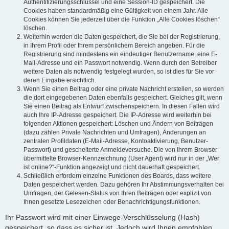
Authentifizierungsschlüssel und eine Session-ID gespeichert. Die
Cookies haben standardmäßig eine Gültigkeit von einem Jahr. Alle
Cookies können Sie jederzeit über die Funktion „Alle Cookies löschen“
löschen.
Weiterhin werden die Daten gespeichert, die Sie bei der Registrierung,
in Ihrem Profil oder Ihrem persönlichem Bereich angeben. Für die
Registrierung sind mindestens ein eindeutiger Benutzername, eine E-
Mail-Adresse und ein Passwort notwendig. Wenn durch den Betreiber
weitere Daten als notwendig festgelegt wurden, so ist dies für Sie vor
deren Eingabe ersichtlich.
Wenn Sie einen Beitrag oder eine private Nachricht erstellen, so werden
die dort eingegebenen Daten ebenfalls gespeichert. Gleiches gilt, wenn
Sie einen Beitrag als Entwurf zwischenspeichern. In diesen Fällen wird
auch Ihre IP-Adresse gespeichert. Die IP-Adresse wird weiterhin bei
folgenden Aktionen gespeichert: Löschen und Ändern von Beiträgen
(dazu zählen Private Nachrichten und Umfragen), Änderungen an
zentralen Profildaten (E-Mail-Adresse, Kontoaktivierung, Benutzer-
Passwort) und gescheiterte Anmeldeversuche. Die von Ihrem Browser
übermittelte Browser-Kennzeichnung (User Agent) wird nur in der „Wer
ist online?“-Funktion angezeigt und nicht dauerhaft gespeichert.
Schließlich erfordern einzelne Funktionen des Boards, dass weitere
Daten gespeichert werden. Dazu gehören Ihr Abstimmungsverhalten bei
Umfragen, der Gelesen-Status von Ihren Beiträgen oder explizit von
Ihnen gesetzte Lesezeichen oder Benachrichtigungsfunktionen.
Ihr Passwort wird mit einer Einwege-Verschlüsselung (Hash)
gespeichert, so dass es sicher ist. Jedoch wird Ihnen empfohlen,