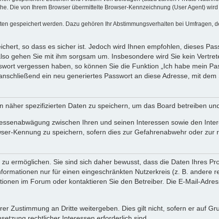
e. Die von Ihrem Browser übermittelte Browser-Kennzeichnung (User Agent) wird nu
aten gespeichert werden. Dazu gehören Ihr Abstimmungsverhalten bei Umfragen, der
chert, so dass es sicher ist. Jedoch wird Ihnen empfohlen, dieses Pas
also gehen Sie mit ihm sorgsam um. Insbesondere wird Sie kein Vertrete
asswort vergessen haben, so können Sie die Funktion „Ich habe mein P
nschließend ein neu generiertes Passwort an diese Adresse, mit dem 
n näher spezifizierten Daten zu speichern, um das Board betreiben un
eressenabwägung zwischen Ihren und seinen Interessen sowie den Inter
wser-Kennung zu speichern, sofern dies zur Gefahrenabwehr oder zur re
u ermöglichen. Sie sind sich daher bewusst, dass die Daten Ihres Profi
formationen nur für einen eingeschränkten Nutzerkreis (z. B. andere re
nen im Forum oder kontaktieren Sie den Betreiber. Die E-Mail-Adresse 
rer Zustimmung an Dritte weitergeben. Dies gilt nicht, sofern er auf G
setzung rechtlicher Interessen erforderlich sind.