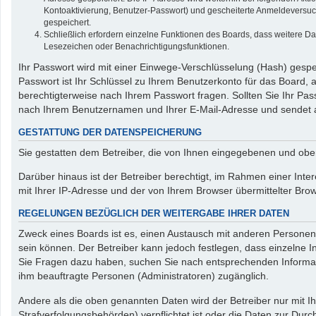
Kontoaktivierung, Benutzer-Passwort) und gescheiterte Anmeldeversuch
gespeichert.
Schließlich erfordern einzelne Funktionen des Boards, dass weitere D
Lesezeichen oder Benachrichtigungsfunktionen.
Ihr Passwort wird mit einer Einwege-Verschlüsselung (Hash) gespei
Passwort ist Ihr Schlüssel zu Ihrem Benutzerkonto für das Board, 
berechtigterweise nach Ihrem Passwort fragen. Sollten Sie Ihr P
nach Ihrem Benutzernamen und Ihrer E-Mail-Adresse und sendet a
GESTATTUNG DER DATENSPEICHERUNG
Sie gestatten dem Betreiber, die von Ihnen eingegebenen und obe
Darüber hinaus ist der Betreiber berechtigt, im Rahmen einer Int
mit Ihrer IP-Adresse und der von Ihrem Browser übermittelter Bro
REGELUNGEN BEZÜGLICH DER WEITERGABE IHRER DATEN
Zweck eines Boards ist es, einen Austausch mit anderen Personen z
sein können. Der Betreiber kann jedoch festlegen, dass einzelne In
Sie Fragen dazu haben, suchen Sie nach entsprechenden Informatio
ihm beauftragte Personen (Administratoren) zugänglich.
Andere als die oben genannten Daten wird der Betreiber nur mit Ih
Strafverfolgungsbehörden) verpflichtet ist oder die Daten zur Durch