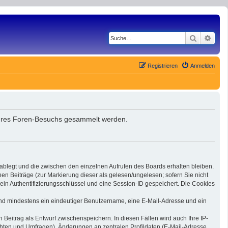
Suche
Erwe
Registrieren
Anmelden
d Ihres Foren-Besuchs gesammelt werden.
 ablegt und die zwischen den einzelnen Aufrufen des Boards erhalten bleiben.
nen Beiträge (zur Markierung dieser als gelesen/ungelesen; sofern Sie nicht
ein Authentifizierungsschlüssel und eine Session-ID gespeichert. Die Cookies
 sind mindestens ein eindeutiger Benutzername, eine E-Mail-Adresse und ein
 Beitrag als Entwurf zwischenspeichern. In diesen Fällen wird auch Ihre IP-
chten und Umfragen), Änderungen an zentralen Profildaten (E-Mail-Adresse,