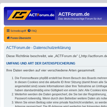
ACTForum.de
Das deutschsprachige Forum für Act!
Schnellzugriff
FAQ
Foren-Übersicht
ACTForum.de - Datenschutzerklärung
Diese Richtlinie beschreibt, wie „ACTForum.de“ („http://actforum
UMFANG UND ART DER DATENSPEICHERUNG
Ihre Daten werden auf vier verschiedene Arten gesammelt:
Die Forensoftware phpBB erstellt bei Ihrem Besuch des Boards mehrere
In diesen Cookies sind die aktuelle ID Ihrer Sitzung (damit Ihnen alle
angemeldet sind) sowie Informationen über Ihre Teilnahme an Umfragen 
haben standardmäßig eine Gültigkeit von einem Jahr. Alle Cookies könn
Weiterhin werden die Daten gespeichert, die Sie bei der Registrierung
Passwort notwendig. Wenn durch den Betreiber weitere Daten als notwend
Wenn Sie einen Beitrag oder eine private Nachricht erstellen, so werde
Adresse gespeichert. Die IP-Adresse wird weiterhin bei folgenden Akt