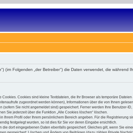
.de“) (im Folgenden „der Betreiber“) die Daten verwendet, die währen
 Cookies. Cookies sind kleine Textdateien, die Ihr Browser als temporäre Dateien
 Seitenaufrufe zugeordnet werden können), Informationen über die von Ihnen gelese
(sofern Sie nicht angemeldet sind) gespeichert. Ferner werden Ihre Benutzer-ID, 
en Sie jederzeit über die Funktion „Alle Cookies löschen“ löschen.
, in Ihrem Profil oder Ihrem persönlichem Bereich angeben. Für die Registrierung
ig festgelegt wurden, so ist dies für Sie vor deren Eingabe ersichtlich.
n die dort eingegebenen Daten ebenfalls gespeichert. Gleiches gilt, wenn Sie einen
ionen gespeichert: Löschen und Ändern von Beiträgen (dazu zählen Private Nachri