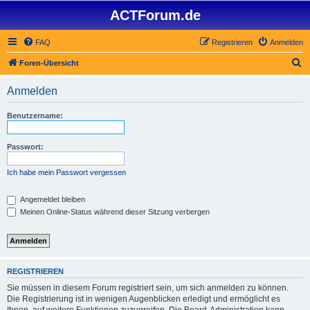
ACTForum.de
FAQ
Registrieren
Anmelden
S
Foren-Übersicht
u
Anmelden
c
h
Benutzername:
e
Passwort:
Ich habe mein Passwort vergessen
Angemeldet bleiben
Meinen Online-Status während dieser Sitzung verbergen
REGISTRIEREN
Sie müssen in diesem Forum registriert sein, um sich anmelden zu können.
Die Registrierung ist in wenigen Augenblicken erledigt und ermöglicht es
Ihnen, auf weitere Funktionen zuzugreifen. Die Board-Administration kann