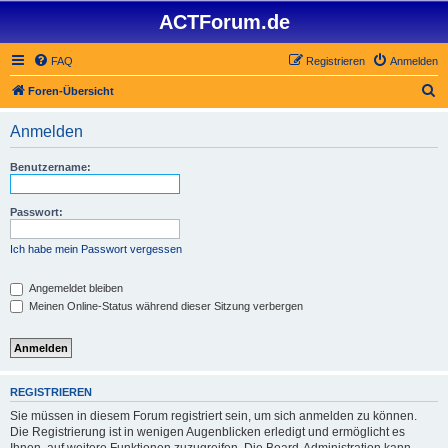
ACTForum.de
FAQ
Registrieren
Anmelden
S
Foren-Übersicht
u
Anmelden
c
h
Benutzername:
e
Passwort:
Ich habe mein Passwort vergessen
Angemeldet bleiben
Meinen Online-Status während dieser Sitzung verbergen
REGISTRIEREN
Sie müssen in diesem Forum registriert sein, um sich anmelden zu können.
Die Registrierung ist in wenigen Augenblicken erledigt und ermöglicht es
Ihnen, auf weitere Funktionen zuzugreifen. Die Board-Administration kann