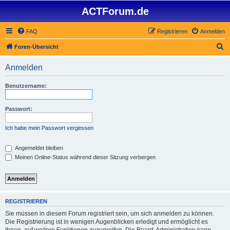
ACTForum.de
FAQ
Registrieren
Anmelden
S
Foren-Übersicht
u
Anmelden
c
h
Benutzername:
e
Passwort:
Ich habe mein Passwort vergessen
Angemeldet bleiben
Meinen Online-Status während dieser Sitzung verbergen
REGISTRIEREN
Sie müssen in diesem Forum registriert sein, um sich anmelden zu können.
Die Registrierung ist in wenigen Augenblicken erledigt und ermöglicht es
Ihnen, auf weitere Funktionen zuzugreifen. Die Board-Administration kann