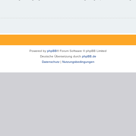
Powered by
phpBB
® Forum Software © phpBB Limited
Deutsche Übersetzung durch
phpBB.de
Datenschutz
|
Nutzungsbedingungen