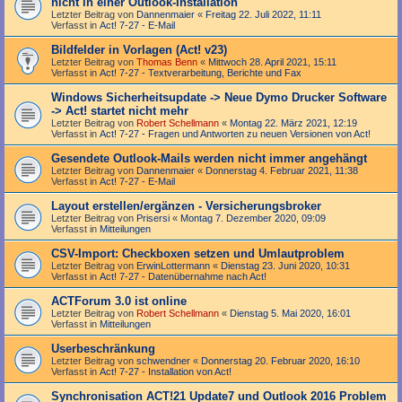
nicht in einer Outlook-Installation
Letzter Beitrag von
Dannenmaier
«
Freitag 22. Juli 2022, 11:11
Verfasst in
Act! 7-27 - E-Mail
Bildfelder in Vorlagen (Act! v23)
Letzter Beitrag von
Thomas Benn
«
Mittwoch 28. April 2021, 15:11
Verfasst in
Act! 7-27 - Text­­ver­arbei­tung, Berichte und Fax
Windows Sicherheitsupdate -> Neue Dymo Drucker Software
-> Act! startet nicht mehr
Letzter Beitrag von
Robert Schellmann
«
Montag 22. März 2021, 12:19
Verfasst in
Act! 7-27 - Fragen und Antworten zu neuen Versionen von Act!
Gesendete Outlook-Mails werden nicht immer angehängt
Letzter Beitrag von
Dannenmaier
«
Donnerstag 4. Februar 2021, 11:38
Verfasst in
Act! 7-27 - E-Mail
Layout erstellen/ergänzen - Versicherungsbroker
Letzter Beitrag von
Prisersi
«
Montag 7. Dezember 2020, 09:09
Verfasst in
Mitteilungen
CSV-Import: Checkboxen setzen und Umlautproblem
Letzter Beitrag von
ErwinLottermann
«
Dienstag 23. Juni 2020, 10:31
Verfasst in
Act! 7-27 - Datenübernahme nach Act!
ACTForum 3.0 ist online
Letzter Beitrag von
Robert Schellmann
«
Dienstag 5. Mai 2020, 16:01
Verfasst in
Mitteilungen
Userbeschränkung
Letzter Beitrag von
schwendner
«
Donnerstag 20. Februar 2020, 16:10
Verfasst in
Act! 7-27 - Installation von Act!
Synchronisation ACT!21 Update7 und Outlook 2016 Problem