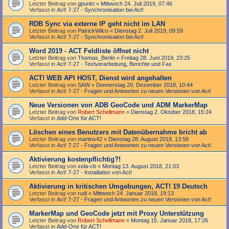
Letzter Beitrag von
gpunkt
«
Mittwoch 24. Juli 2019, 07:46
Verfasst in
Act! 7-27 - Synchronisation bei Act!
RDB Sync via externe IP geht nicht im LAN
Letzter Beitrag von
PatrickWilco
«
Dienstag 2. Juli 2019, 09:59
Verfasst in
Act! 7-27 - Synchronisation bei Act!
Word 2019 - ACT Feldliste öffnet nicht
Letzter Beitrag von
Thomas_Berlin
«
Freitag 28. Juni 2019, 23:25
Verfasst in
Act! 7-27 - Text­­ver­arbei­tung, Berichte und Fax
ACT! WEB API HOST, Dienst wird angehalten
Letzter Beitrag von
SAW
«
Donnerstag 20. Dezember 2018, 10:44
Verfasst in
Act! 7-27 - Fragen und Antworten zu neuen Versionen von Act!
Neue Versionen von ADB GeoCode und ADM MarkerMap
Letzter Beitrag von
Robert Schellmann
«
Dienstag 2. Oktober 2018, 15:24
Verfasst in
Add-Ons für ACT!
Löschen eines Benutzers mit Datenübernahme bricht ab
Letzter Beitrag von
martins42
«
Dienstag 28. August 2018, 13:58
Verfasst in
Act! 7-27 - Fragen und Antworten zu neuen Versionen von Act!
Aktivierung kostenpflichtig?!
Letzter Beitrag von
xela-cb
«
Montag 13. August 2018, 21:03
Verfasst in
Act! 7-27 - Installation von Act!
Aktivierung in kritischen Umgebungen, ACT! 19 Deutsch
Letzter Beitrag von
rudi
«
Mittwoch 24. Januar 2018, 19:13
Verfasst in
Act! 7-27 - Fragen und Antworten zu neuen Versionen von Act!
MarkerMap und GeoCode jetzt mit Proxy Unterstützung
Letzter Beitrag von
Robert Schellmann
«
Montag 15. Januar 2018, 17:26
Verfasst in
Add-Ons für ACT!