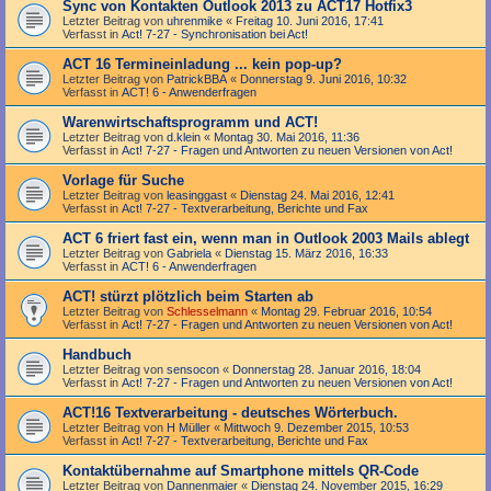
Sync von Kontakten Outlook 2013 zu ACT17 Hotfix3
Letzter Beitrag von
uhrenmike
«
Freitag 10. Juni 2016, 17:41
Verfasst in
Act! 7-27 - Synchronisation bei Act!
ACT 16 Termineinladung ... kein pop-up?
Letzter Beitrag von
PatrickBBA
«
Donnerstag 9. Juni 2016, 10:32
Verfasst in
ACT! 6 - Anwender­fragen
Warenwirtschaftsprogramm und ACT!
Letzter Beitrag von
d.klein
«
Montag 30. Mai 2016, 11:36
Verfasst in
Act! 7-27 - Fragen und Antworten zu neuen Versionen von Act!
Vorlage für Suche
Letzter Beitrag von
leasinggast
«
Dienstag 24. Mai 2016, 12:41
Verfasst in
Act! 7-27 - Text­­ver­arbei­tung, Berichte und Fax
ACT 6 friert fast ein, wenn man in Outlook 2003 Mails ablegt
Letzter Beitrag von
Gabriela
«
Dienstag 15. März 2016, 16:33
Verfasst in
ACT! 6 - Anwender­fragen
ACT! stürzt plötzlich beim Starten ab
Letzter Beitrag von
Schlesselmann
«
Montag 29. Februar 2016, 10:54
Verfasst in
Act! 7-27 - Fragen und Antworten zu neuen Versionen von Act!
Handbuch
Letzter Beitrag von
sensocon
«
Donnerstag 28. Januar 2016, 18:04
Verfasst in
Act! 7-27 - Fragen und Antworten zu neuen Versionen von Act!
ACT!16 Textverarbeitung - deutsches Wörterbuch.
Letzter Beitrag von
H Müller
«
Mittwoch 9. Dezember 2015, 10:53
Verfasst in
Act! 7-27 - Text­­ver­arbei­tung, Berichte und Fax
Kontaktübernahme auf Smartphone mittels QR-Code
Letzter Beitrag von
Dannenmaier
«
Dienstag 24. November 2015, 16:29