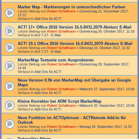
Marker Map - Markierungen in unterschiedlichen Farben
Letzter Beitrag von
Robert Schellmann
«
Donnerstag 21. Dezember 2017,
12:12
Verfasst in
Add-Ons für ACT!
ACT! 17+ Office 2016 Version 16.0.8431.2079 Absturz E-Mail
Letzter Beitrag von
Robert Schellmann
«
Donnerstag 26. Oktober 2017, 11:18
Verfasst in
Act! 7-27 - E-Mail
ACT! 19.1 Office 2016 Version 16.0.8431.2079 Absturz E-Mail
Letzter Beitrag von
Robert Schellmann
«
Dienstag 10. Oktober 2017, 11:32
Verfasst in
Act! 7-27 - E-Mail
MarkerMap Testseite zum Ausprobieren
Letzter Beitrag von
Robert Schellmann
«
Donnerstag 28. September 2017,
14:49
Verfasst in
Add-Ons für ACT!
Neue Version 0.96 von MarkerMap mit Übergabe an Google
Maps
Letzter Beitrag von
Robert Schellmann
«
Mittwoch 27. September 2017, 15:09
Verfasst in
Add-Ons für ACT!
Kleine Korrektur bei ADM Script MarkerMap
Letzter Beitrag von
Robert Schellmann
«
Mittwoch 20. September 2017, 10:06
Verfasst in
Add-Ons für ACT!
Neue Funktion im ACTOptimum - ACTRemote Add-In für
Outlook
Letzter Beitrag von
Robert Schellmann
«
Montag 18. September 2017, 11:53
Verfasst in
Add-Ons für ACT!
Datensätze filtern