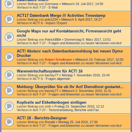
Letzter Beitrag von
Germane
«
Mittwoch 19. Juli 2017, 14:59
Verfasst in
Act! 7-27 - E-Mail
ACT17 Datenbank Merge /// Activities Timestamp
Letzter Beitrag von
polo1234
«
Mittwoch 5. April 2017, 16:27
Verfasst in
ACT! 6 - Import / Export
Google Maps nur auf Kontaktansicht, Firmenansicht geht
nicht
Letzter Beitrag von
PatrickBBA
«
Donnerstag 9. März 2017, 13:51
Verfasst in
Act! 7-27 - Fragen und Antworten zu neuen Versionen von Act!
ACT! Absturz nach Datenbankanmeldung bei neuen Dymo
Drucker
Letzter Beitrag von
Robert Schellmann
«
Mittwoch 15. Februar 2017, 10:55
Verfasst in
Act! 7-27 - Fragen und Antworten zu neuen Versionen von Act!
Warenwirtschaftssystem für ACT! 16
Letzter Beitrag von
barney77
«
Montag 7. November 2016, 15:44
Verfasst in
ACT! 6 - Fragen allgemein
Meldung: Überprüfen Sie ob Ihr Act! Diensthost gestartet...
Letzter Beitrag von
barney77
«
Mittwoch 2. November 2016, 11:31
Verfasst in
Act! 7-27 - Fragen und Antworten zu neuen Versionen von Act!
Kopfzeile auf Etikettenbogen einfügen
Letzter Beitrag von
zmh
«
Freitag 23. September 2016, 12:12
Verfasst in
Act! 7-27 - Text­­ver­arbei­tung, Berichte und Fax
ACT! 18 - Berichts-Designer
Letzter Beitrag von
Ronald
«
Montag 25. Juli 2016, 17:39
Verfasst in
Act! 7-27 - Fragen und Antworten zu neuen Versionen von Act!