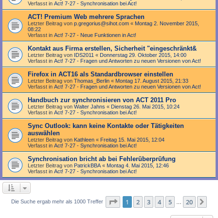
Verfasst in
Act! 7-27 - Synchronisation bei Act!
ACT! Premium Web mehrere Sprachen
Letzter Beitrag von
p.gregorius@sihot.com
«
Montag 2. November 2015,
08:22
Verfasst in
Act! 7-27 - Neue Funktionen in Act!
Kontakt aus Firma erstellen, Sicherheit "eingeschränkt&
Letzter Beitrag von
IDS2011
«
Donnerstag 29. Oktober 2015, 14:00
Verfasst in
Act! 7-27 - Fragen und Antworten zu neuen Versionen von Act!
Firefox in ACT16 als Standardbrowser einstellen
Letzter Beitrag von
Thomas_Berlin
«
Montag 17. August 2015, 21:33
Verfasst in
Act! 7-27 - Fragen und Antworten zu neuen Versionen von Act!
Handbuch zur synchronisieren von ACT 2011 Pro
Letzter Beitrag von
Walter Jahns
«
Dienstag 26. Mai 2015, 10:24
Verfasst in
Act! 7-27 - Synchronisation bei Act!
Sync Outlook: kann keine Kontakte oder Tätigkeiten
auswählen
Letzter Beitrag von
Kathleen
«
Freitag 15. Mai 2015, 12:04
Verfasst in
Act! 7-27 - Synchronisation bei Act!
Synchronisation bricht ab bei Fehlerüberprüfung
Letzter Beitrag von
PatrickBBA
«
Montag 4. Mai 2015, 12:46
Verfasst in
Act! 7-27 - Synchronisation bei Act!
Seite
1
von
20
1
2
3
4
5
20
Nä
Die Suche ergab mehr als 1000 Treffer
…