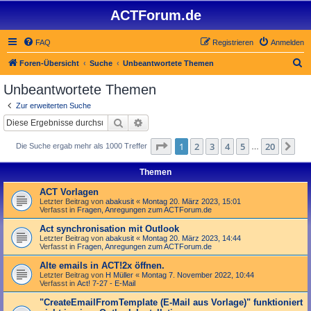
ACTForum.de
FAQ
Registrieren
Anmelden
S
Foren-Übersicht
Suche
Unbeantwortete Themen
u
Unbeantwortete Themen
c
Zur erweiterten Suche
h
Suche
Erweiterte Suche
e
Seite
1
von
20
1
2
3
4
5
20
Nä
Die Suche ergab mehr als 1000 Treffer
…
Themen
ACT Vorlagen
Letzter Beitrag von
abakusit
«
Montag 20. März 2023, 15:01
Verfasst in
Fragen, Anregungen zum ACTForum.de
Act synchronisation mit Outlook
Letzter Beitrag von
abakusit
«
Montag 20. März 2023, 14:44
Verfasst in
Fragen, Anregungen zum ACTForum.de
Alte emails in ACT!2x öffnen.
Letzter Beitrag von
H Müller
«
Montag 7. November 2022, 10:44
Verfasst in
Act! 7-27 - E-Mail
"Create­Email­From­Template (E-Mail aus Vorlage)" funktioniert