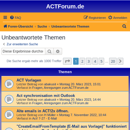
ACTForum.de
FAQ
Registrieren
Anmelden
S
Foren-Übersicht
Suche
Unbeantwortete Themen
u
Unbeantwortete Themen
c
Zur erweiterten Suche
h
Suche
Erweiterte Suche
e
Seite
1
von
20
1
2
3
4
5
20
Nä
Die Suche ergab mehr als 1000 Treffer
…
Themen
ACT Vorlagen
Letzter Beitrag von
abakusit
«
Montag 20. März 2023, 15:01
Verfasst in
Fragen, Anregungen zum ACTForum.de
Act synchronisation mit Outlook
Letzter Beitrag von
abakusit
«
Montag 20. März 2023, 14:44
Verfasst in
Fragen, Anregungen zum ACTForum.de
Alte emails in ACT!2x öffnen.
Letzter Beitrag von
H Müller
«
Montag 7. November 2022, 10:44
Verfasst in
Act! 7-27 - E-Mail
"Create­Email­From­Template (E-Mail aus Vorlage)" funktioniert