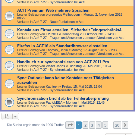
Verfasst in
Act! 7-27 - Synchronisation bei Act!
ACT! Premium Web mehrere Sprachen
Letzter Beitrag von
p.gregorius@sihot.com
«
Montag 2. November 2015,
08:22
Verfasst in
Act! 7-27 - Neue Funktionen in Act!
Kontakt aus Firma erstellen, Sicherheit "eingeschränkt&
Letzter Beitrag von
IDS2011
«
Donnerstag 29. Oktober 2015, 14:00
Verfasst in
Act! 7-27 - Fragen und Antworten zu neuen Versionen von Act!
Firefox in ACT16 als Standardbrowser einstellen
Letzter Beitrag von
Thomas_Berlin
«
Montag 17. August 2015, 21:33
Verfasst in
Act! 7-27 - Fragen und Antworten zu neuen Versionen von Act!
Handbuch zur synchronisieren von ACT 2011 Pro
Letzter Beitrag von
Walter Jahns
«
Dienstag 26. Mai 2015, 10:24
Verfasst in
Act! 7-27 - Synchronisation bei Act!
Sync Outlook: kann keine Kontakte oder Tätigkeiten
auswählen
Letzter Beitrag von
Kathleen
«
Freitag 15. Mai 2015, 12:04
Verfasst in
Act! 7-27 - Synchronisation bei Act!
Synchronisation bricht ab bei Fehlerüberprüfung
Letzter Beitrag von
PatrickBBA
«
Montag 4. Mai 2015, 12:46
Verfasst in
Act! 7-27 - Synchronisation bei Act!
Seite
1
von
20
1
2
3
4
5
20
Nä
Die Suche ergab mehr als 1000 Treffer
…