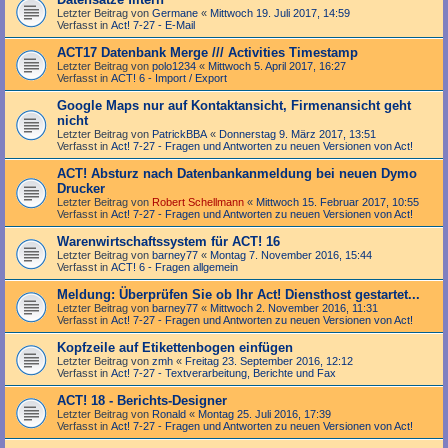
Letzter Beitrag von
Germane
«
Mittwoch 19. Juli 2017, 14:59
Verfasst in
Act! 7-27 - E-Mail
ACT17 Datenbank Merge /// Activities Timestamp
Letzter Beitrag von
polo1234
«
Mittwoch 5. April 2017, 16:27
Verfasst in
ACT! 6 - Import / Export
Google Maps nur auf Kontaktansicht, Firmenansicht geht
nicht
Letzter Beitrag von
PatrickBBA
«
Donnerstag 9. März 2017, 13:51
Verfasst in
Act! 7-27 - Fragen und Antworten zu neuen Versionen von Act!
ACT! Absturz nach Datenbankanmeldung bei neuen Dymo
Drucker
Letzter Beitrag von
Robert Schellmann
«
Mittwoch 15. Februar 2017, 10:55
Verfasst in
Act! 7-27 - Fragen und Antworten zu neuen Versionen von Act!
Warenwirtschaftssystem für ACT! 16
Letzter Beitrag von
barney77
«
Montag 7. November 2016, 15:44
Verfasst in
ACT! 6 - Fragen allgemein
Meldung: Überprüfen Sie ob Ihr Act! Diensthost gestartet...
Letzter Beitrag von
barney77
«
Mittwoch 2. November 2016, 11:31
Verfasst in
Act! 7-27 - Fragen und Antworten zu neuen Versionen von Act!
Kopfzeile auf Etikettenbogen einfügen
Letzter Beitrag von
zmh
«
Freitag 23. September 2016, 12:12
Verfasst in
Act! 7-27 - Text­­ver­arbei­tung, Berichte und Fax
ACT! 18 - Berichts-Designer
Letzter Beitrag von
Ronald
«
Montag 25. Juli 2016, 17:39
Verfasst in
Act! 7-27 - Fragen und Antworten zu neuen Versionen von Act!