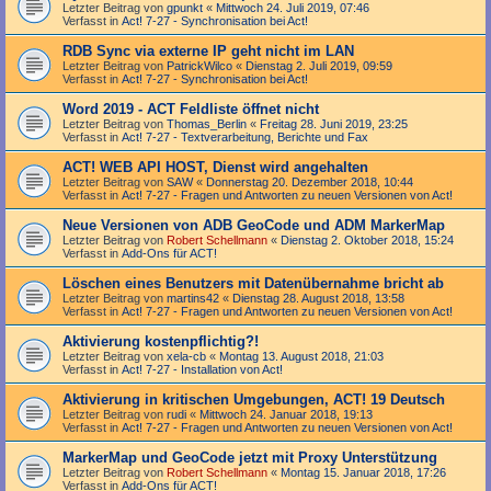
Letzter Beitrag von
gpunkt
«
Mittwoch 24. Juli 2019, 07:46
Verfasst in
Act! 7-27 - Synchronisation bei Act!
RDB Sync via externe IP geht nicht im LAN
Letzter Beitrag von
PatrickWilco
«
Dienstag 2. Juli 2019, 09:59
Verfasst in
Act! 7-27 - Synchronisation bei Act!
Word 2019 - ACT Feldliste öffnet nicht
Letzter Beitrag von
Thomas_Berlin
«
Freitag 28. Juni 2019, 23:25
Verfasst in
Act! 7-27 - Text­­ver­arbei­tung, Berichte und Fax
ACT! WEB API HOST, Dienst wird angehalten
Letzter Beitrag von
SAW
«
Donnerstag 20. Dezember 2018, 10:44
Verfasst in
Act! 7-27 - Fragen und Antworten zu neuen Versionen von Act!
Neue Versionen von ADB GeoCode und ADM MarkerMap
Letzter Beitrag von
Robert Schellmann
«
Dienstag 2. Oktober 2018, 15:24
Verfasst in
Add-Ons für ACT!
Löschen eines Benutzers mit Datenübernahme bricht ab
Letzter Beitrag von
martins42
«
Dienstag 28. August 2018, 13:58
Verfasst in
Act! 7-27 - Fragen und Antworten zu neuen Versionen von Act!
Aktivierung kostenpflichtig?!
Letzter Beitrag von
xela-cb
«
Montag 13. August 2018, 21:03
Verfasst in
Act! 7-27 - Installation von Act!
Aktivierung in kritischen Umgebungen, ACT! 19 Deutsch
Letzter Beitrag von
rudi
«
Mittwoch 24. Januar 2018, 19:13
Verfasst in
Act! 7-27 - Fragen und Antworten zu neuen Versionen von Act!
MarkerMap und GeoCode jetzt mit Proxy Unterstützung
Letzter Beitrag von
Robert Schellmann
«
Montag 15. Januar 2018, 17:26
Verfasst in
Add-Ons für ACT!