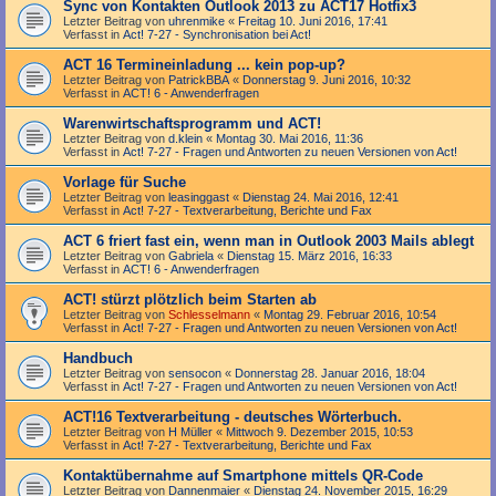
Sync von Kontakten Outlook 2013 zu ACT17 Hotfix3
Letzter Beitrag von
uhrenmike
«
Freitag 10. Juni 2016, 17:41
Verfasst in
Act! 7-27 - Synchronisation bei Act!
ACT 16 Termineinladung ... kein pop-up?
Letzter Beitrag von
PatrickBBA
«
Donnerstag 9. Juni 2016, 10:32
Verfasst in
ACT! 6 - Anwender­fragen
Warenwirtschaftsprogramm und ACT!
Letzter Beitrag von
d.klein
«
Montag 30. Mai 2016, 11:36
Verfasst in
Act! 7-27 - Fragen und Antworten zu neuen Versionen von Act!
Vorlage für Suche
Letzter Beitrag von
leasinggast
«
Dienstag 24. Mai 2016, 12:41
Verfasst in
Act! 7-27 - Text­­ver­arbei­tung, Berichte und Fax
ACT 6 friert fast ein, wenn man in Outlook 2003 Mails ablegt
Letzter Beitrag von
Gabriela
«
Dienstag 15. März 2016, 16:33
Verfasst in
ACT! 6 - Anwender­fragen
ACT! stürzt plötzlich beim Starten ab
Letzter Beitrag von
Schlesselmann
«
Montag 29. Februar 2016, 10:54
Verfasst in
Act! 7-27 - Fragen und Antworten zu neuen Versionen von Act!
Handbuch
Letzter Beitrag von
sensocon
«
Donnerstag 28. Januar 2016, 18:04
Verfasst in
Act! 7-27 - Fragen und Antworten zu neuen Versionen von Act!
ACT!16 Textverarbeitung - deutsches Wörterbuch.
Letzter Beitrag von
H Müller
«
Mittwoch 9. Dezember 2015, 10:53
Verfasst in
Act! 7-27 - Text­­ver­arbei­tung, Berichte und Fax
Kontaktübernahme auf Smartphone mittels QR-Code
Letzter Beitrag von
Dannenmaier
«
Dienstag 24. November 2015, 16:29