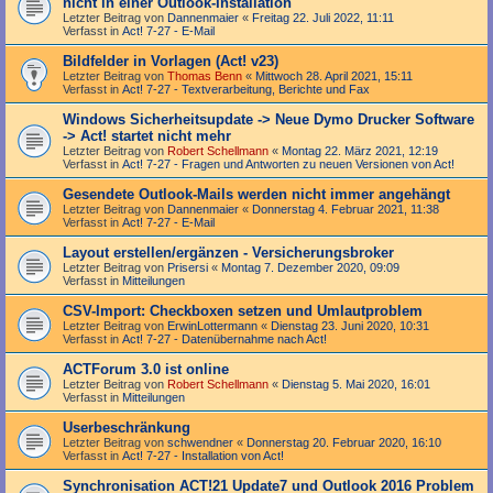
nicht in einer Outlook-Installation
Letzter Beitrag von
Dannenmaier
«
Freitag 22. Juli 2022, 11:11
Verfasst in
Act! 7-27 - E-Mail
Bildfelder in Vorlagen (Act! v23)
Letzter Beitrag von
Thomas Benn
«
Mittwoch 28. April 2021, 15:11
Verfasst in
Act! 7-27 - Text­­ver­arbei­tung, Berichte und Fax
Windows Sicherheitsupdate -> Neue Dymo Drucker Software
-> Act! startet nicht mehr
Letzter Beitrag von
Robert Schellmann
«
Montag 22. März 2021, 12:19
Verfasst in
Act! 7-27 - Fragen und Antworten zu neuen Versionen von Act!
Gesendete Outlook-Mails werden nicht immer angehängt
Letzter Beitrag von
Dannenmaier
«
Donnerstag 4. Februar 2021, 11:38
Verfasst in
Act! 7-27 - E-Mail
Layout erstellen/ergänzen - Versicherungsbroker
Letzter Beitrag von
Prisersi
«
Montag 7. Dezember 2020, 09:09
Verfasst in
Mitteilungen
CSV-Import: Checkboxen setzen und Umlautproblem
Letzter Beitrag von
ErwinLottermann
«
Dienstag 23. Juni 2020, 10:31
Verfasst in
Act! 7-27 - Datenübernahme nach Act!
ACTForum 3.0 ist online
Letzter Beitrag von
Robert Schellmann
«
Dienstag 5. Mai 2020, 16:01
Verfasst in
Mitteilungen
Userbeschränkung
Letzter Beitrag von
schwendner
«
Donnerstag 20. Februar 2020, 16:10
Verfasst in
Act! 7-27 - Installation von Act!
Synchronisation ACT!21 Update7 und Outlook 2016 Problem