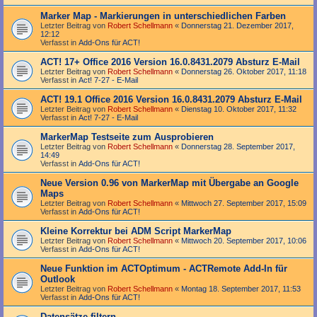
Marker Map - Markierungen in unterschiedlichen Farben
Letzter Beitrag von
Robert Schellmann
«
Donnerstag 21. Dezember 2017,
12:12
Verfasst in
Add-Ons für ACT!
ACT! 17+ Office 2016 Version 16.0.8431.2079 Absturz E-Mail
Letzter Beitrag von
Robert Schellmann
«
Donnerstag 26. Oktober 2017, 11:18
Verfasst in
Act! 7-27 - E-Mail
ACT! 19.1 Office 2016 Version 16.0.8431.2079 Absturz E-Mail
Letzter Beitrag von
Robert Schellmann
«
Dienstag 10. Oktober 2017, 11:32
Verfasst in
Act! 7-27 - E-Mail
MarkerMap Testseite zum Ausprobieren
Letzter Beitrag von
Robert Schellmann
«
Donnerstag 28. September 2017,
14:49
Verfasst in
Add-Ons für ACT!
Neue Version 0.96 von MarkerMap mit Übergabe an Google
Maps
Letzter Beitrag von
Robert Schellmann
«
Mittwoch 27. September 2017, 15:09
Verfasst in
Add-Ons für ACT!
Kleine Korrektur bei ADM Script MarkerMap
Letzter Beitrag von
Robert Schellmann
«
Mittwoch 20. September 2017, 10:06
Verfasst in
Add-Ons für ACT!
Neue Funktion im ACTOptimum - ACTRemote Add-In für
Outlook
Letzter Beitrag von
Robert Schellmann
«
Montag 18. September 2017, 11:53
Verfasst in
Add-Ons für ACT!
Datensätze filtern