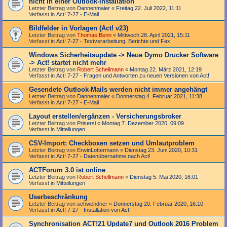
nicht in einer Outlook-Installation
Letzter Beitrag von
Dannenmaier
«
Freitag 22. Juli 2022, 11:11
Verfasst in
Act! 7-27 - E-Mail
Bildfelder in Vorlagen (Act! v23)
Letzter Beitrag von
Thomas Benn
«
Mittwoch 28. April 2021, 15:11
Verfasst in
Act! 7-27 - Text­­ver­arbei­tung, Berichte und Fax
Windows Sicherheitsupdate -> Neue Dymo Drucker Software
-> Act! startet nicht mehr
Letzter Beitrag von
Robert Schellmann
«
Montag 22. März 2021, 12:19
Verfasst in
Act! 7-27 - Fragen und Antworten zu neuen Versionen von Act!
Gesendete Outlook-Mails werden nicht immer angehängt
Letzter Beitrag von
Dannenmaier
«
Donnerstag 4. Februar 2021, 11:38
Verfasst in
Act! 7-27 - E-Mail
Layout erstellen/ergänzen - Versicherungsbroker
Letzter Beitrag von
Prisersi
«
Montag 7. Dezember 2020, 09:09
Verfasst in
Mitteilungen
CSV-Import: Checkboxen setzen und Umlautproblem
Letzter Beitrag von
ErwinLottermann
«
Dienstag 23. Juni 2020, 10:31
Verfasst in
Act! 7-27 - Datenübernahme nach Act!
ACTForum 3.0 ist online
Letzter Beitrag von
Robert Schellmann
«
Dienstag 5. Mai 2020, 16:01
Verfasst in
Mitteilungen
Userbeschränkung
Letzter Beitrag von
schwendner
«
Donnerstag 20. Februar 2020, 16:10
Verfasst in
Act! 7-27 - Installation von Act!
Synchronisation ACT!21 Update7 und Outlook 2016 Problem