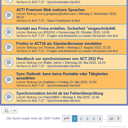
Verfasst in
Act! 7-27 - Synchronisation bei Act!
ACT! Premium Web mehrere Sprachen
Letzter Beitrag von
p.gregorius@sihot.com
«
Montag 2. November 2015,
08:22
Verfasst in
Act! 7-27 - Neue Funktionen in Act!
Kontakt aus Firma erstellen, Sicherheit "eingeschränkt&
Letzter Beitrag von
IDS2011
«
Donnerstag 29. Oktober 2015, 14:00
Verfasst in
Act! 7-27 - Fragen und Antworten zu neuen Versionen von Act!
Firefox in ACT16 als Standardbrowser einstellen
Letzter Beitrag von
Thomas_Berlin
«
Montag 17. August 2015, 21:33
Verfasst in
Act! 7-27 - Fragen und Antworten zu neuen Versionen von Act!
Handbuch zur synchronisieren von ACT 2011 Pro
Letzter Beitrag von
Walter Jahns
«
Dienstag 26. Mai 2015, 10:24
Verfasst in
Act! 7-27 - Synchronisation bei Act!
Sync Outlook: kann keine Kontakte oder Tätigkeiten
auswählen
Letzter Beitrag von
Kathleen
«
Freitag 15. Mai 2015, 12:04
Verfasst in
Act! 7-27 - Synchronisation bei Act!
Synchronisation bricht ab bei Fehlerüberprüfung
Letzter Beitrag von
PatrickBBA
«
Montag 4. Mai 2015, 12:46
Verfasst in
Act! 7-27 - Synchronisation bei Act!
Seite
1
von
20
1
2
3
4
5
20
Nä
Die Suche ergab mehr als 1000 Treffer
…