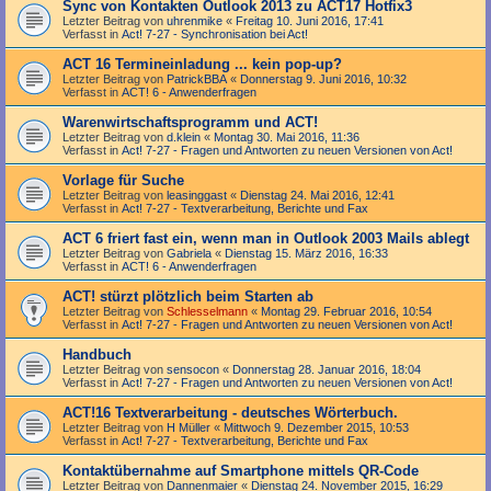
Sync von Kontakten Outlook 2013 zu ACT17 Hotfix3
Letzter Beitrag von
uhrenmike
«
Freitag 10. Juni 2016, 17:41
Verfasst in
Act! 7-27 - Synchronisation bei Act!
ACT 16 Termineinladung ... kein pop-up?
Letzter Beitrag von
PatrickBBA
«
Donnerstag 9. Juni 2016, 10:32
Verfasst in
ACT! 6 - Anwender­fragen
Warenwirtschaftsprogramm und ACT!
Letzter Beitrag von
d.klein
«
Montag 30. Mai 2016, 11:36
Verfasst in
Act! 7-27 - Fragen und Antworten zu neuen Versionen von Act!
Vorlage für Suche
Letzter Beitrag von
leasinggast
«
Dienstag 24. Mai 2016, 12:41
Verfasst in
Act! 7-27 - Text­­ver­arbei­tung, Berichte und Fax
ACT 6 friert fast ein, wenn man in Outlook 2003 Mails ablegt
Letzter Beitrag von
Gabriela
«
Dienstag 15. März 2016, 16:33
Verfasst in
ACT! 6 - Anwender­fragen
ACT! stürzt plötzlich beim Starten ab
Letzter Beitrag von
Schlesselmann
«
Montag 29. Februar 2016, 10:54
Verfasst in
Act! 7-27 - Fragen und Antworten zu neuen Versionen von Act!
Handbuch
Letzter Beitrag von
sensocon
«
Donnerstag 28. Januar 2016, 18:04
Verfasst in
Act! 7-27 - Fragen und Antworten zu neuen Versionen von Act!
ACT!16 Textverarbeitung - deutsches Wörterbuch.
Letzter Beitrag von
H Müller
«
Mittwoch 9. Dezember 2015, 10:53
Verfasst in
Act! 7-27 - Text­­ver­arbei­tung, Berichte und Fax
Kontaktübernahme auf Smartphone mittels QR-Code
Letzter Beitrag von
Dannenmaier
«
Dienstag 24. November 2015, 16:29