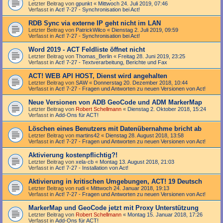
Letzter Beitrag von
gpunkt
«
Mittwoch 24. Juli 2019, 07:46
Verfasst in
Act! 7-27 - Synchronisation bei Act!
RDB Sync via externe IP geht nicht im LAN
Letzter Beitrag von
PatrickWilco
«
Dienstag 2. Juli 2019, 09:59
Verfasst in
Act! 7-27 - Synchronisation bei Act!
Word 2019 - ACT Feldliste öffnet nicht
Letzter Beitrag von
Thomas_Berlin
«
Freitag 28. Juni 2019, 23:25
Verfasst in
Act! 7-27 - Text­­ver­arbei­tung, Berichte und Fax
ACT! WEB API HOST, Dienst wird angehalten
Letzter Beitrag von
SAW
«
Donnerstag 20. Dezember 2018, 10:44
Verfasst in
Act! 7-27 - Fragen und Antworten zu neuen Versionen von Act!
Neue Versionen von ADB GeoCode und ADM MarkerMap
Letzter Beitrag von
Robert Schellmann
«
Dienstag 2. Oktober 2018, 15:24
Verfasst in
Add-Ons für ACT!
Löschen eines Benutzers mit Datenübernahme bricht ab
Letzter Beitrag von
martins42
«
Dienstag 28. August 2018, 13:58
Verfasst in
Act! 7-27 - Fragen und Antworten zu neuen Versionen von Act!
Aktivierung kostenpflichtig?!
Letzter Beitrag von
xela-cb
«
Montag 13. August 2018, 21:03
Verfasst in
Act! 7-27 - Installation von Act!
Aktivierung in kritischen Umgebungen, ACT! 19 Deutsch
Letzter Beitrag von
rudi
«
Mittwoch 24. Januar 2018, 19:13
Verfasst in
Act! 7-27 - Fragen und Antworten zu neuen Versionen von Act!
MarkerMap und GeoCode jetzt mit Proxy Unterstützung
Letzter Beitrag von
Robert Schellmann
«
Montag 15. Januar 2018, 17:26
Verfasst in
Add-Ons für ACT!