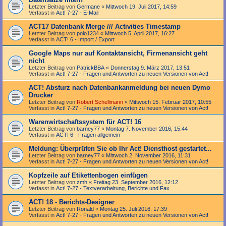
Letzter Beitrag von
Germane
«
Mittwoch 19. Juli 2017, 14:59
Verfasst in
Act! 7-27 - E-Mail
ACT17 Datenbank Merge /// Activities Timestamp
Letzter Beitrag von
polo1234
«
Mittwoch 5. April 2017, 16:27
Verfasst in
ACT! 6 - Import / Export
Google Maps nur auf Kontaktansicht, Firmenansicht geht
nicht
Letzter Beitrag von
PatrickBBA
«
Donnerstag 9. März 2017, 13:51
Verfasst in
Act! 7-27 - Fragen und Antworten zu neuen Versionen von Act!
ACT! Absturz nach Datenbankanmeldung bei neuen Dymo
Drucker
Letzter Beitrag von
Robert Schellmann
«
Mittwoch 15. Februar 2017, 10:55
Verfasst in
Act! 7-27 - Fragen und Antworten zu neuen Versionen von Act!
Warenwirtschaftssystem für ACT! 16
Letzter Beitrag von
barney77
«
Montag 7. November 2016, 15:44
Verfasst in
ACT! 6 - Fragen allgemein
Meldung: Überprüfen Sie ob Ihr Act! Diensthost gestartet...
Letzter Beitrag von
barney77
«
Mittwoch 2. November 2016, 11:31
Verfasst in
Act! 7-27 - Fragen und Antworten zu neuen Versionen von Act!
Kopfzeile auf Etikettenbogen einfügen
Letzter Beitrag von
zmh
«
Freitag 23. September 2016, 12:12
Verfasst in
Act! 7-27 - Text­­ver­arbei­tung, Berichte und Fax
ACT! 18 - Berichts-Designer
Letzter Beitrag von
Ronald
«
Montag 25. Juli 2016, 17:39
Verfasst in
Act! 7-27 - Fragen und Antworten zu neuen Versionen von Act!