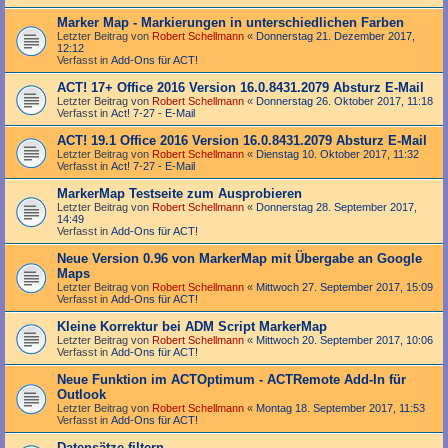
Marker Map - Markierungen in unterschiedlichen Farben
Letzter Beitrag von
Robert Schellmann
«
Donnerstag 21. Dezember 2017,
12:12
Verfasst in
Add-Ons für ACT!
ACT! 17+ Office 2016 Version 16.0.8431.2079 Absturz E-Mail
Letzter Beitrag von
Robert Schellmann
«
Donnerstag 26. Oktober 2017, 11:18
Verfasst in
Act! 7-27 - E-Mail
ACT! 19.1 Office 2016 Version 16.0.8431.2079 Absturz E-Mail
Letzter Beitrag von
Robert Schellmann
«
Dienstag 10. Oktober 2017, 11:32
Verfasst in
Act! 7-27 - E-Mail
MarkerMap Testseite zum Ausprobieren
Letzter Beitrag von
Robert Schellmann
«
Donnerstag 28. September 2017,
14:49
Verfasst in
Add-Ons für ACT!
Neue Version 0.96 von MarkerMap mit Übergabe an Google
Maps
Letzter Beitrag von
Robert Schellmann
«
Mittwoch 27. September 2017, 15:09
Verfasst in
Add-Ons für ACT!
Kleine Korrektur bei ADM Script MarkerMap
Letzter Beitrag von
Robert Schellmann
«
Mittwoch 20. September 2017, 10:06
Verfasst in
Add-Ons für ACT!
Neue Funktion im ACTOptimum - ACTRemote Add-In für
Outlook
Letzter Beitrag von
Robert Schellmann
«
Montag 18. September 2017, 11:53
Verfasst in
Add-Ons für ACT!
Datensätze filtern