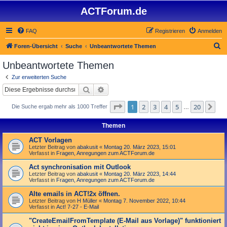
ACTForum.de
FAQ
Registrieren
Anmelden
S
Foren-Übersicht
Suche
Unbeantwortete Themen
u
Unbeantwortete Themen
c
Zur erweiterten Suche
h
Suche
Erweiterte Suche
e
Seite
1
von
20
1
2
3
4
5
20
Nä
Die Suche ergab mehr als 1000 Treffer
…
Themen
ACT Vorlagen
Letzter Beitrag von
abakusit
«
Montag 20. März 2023, 15:01
Verfasst in
Fragen, Anregungen zum ACTForum.de
Act synchronisation mit Outlook
Letzter Beitrag von
abakusit
«
Montag 20. März 2023, 14:44
Verfasst in
Fragen, Anregungen zum ACTForum.de
Alte emails in ACT!2x öffnen.
Letzter Beitrag von
H Müller
«
Montag 7. November 2022, 10:44
Verfasst in
Act! 7-27 - E-Mail
"Create­Email­From­Template (E-Mail aus Vorlage)" funktioniert