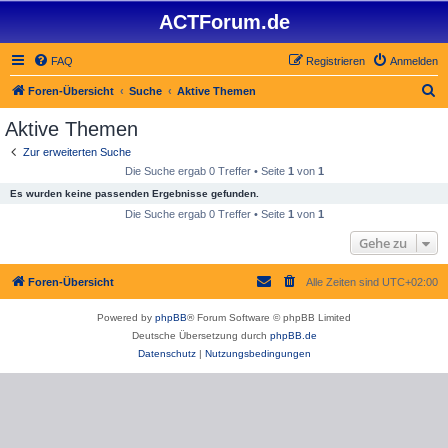
ACTForum.de
FAQ
Registrieren
Anmelden
S
Foren-Übersicht
Suche
Aktive Themen
u
Aktive Themen
c
Zur erweiterten Suche
h
Die Suche ergab 0 Treffer • Seite
1
von
1
e
Es wurden keine passenden Ergebnisse gefunden.
Die Suche ergab 0 Treffer • Seite
1
von
1
Gehe zu
Foren-Übersicht
Alle Zeiten sind
UTC+02:00
Powered by
phpBB
® Forum Software © phpBB Limited
Deutsche Übersetzung durch
phpBB.de
Datenschutz
|
Nutzungsbedingungen