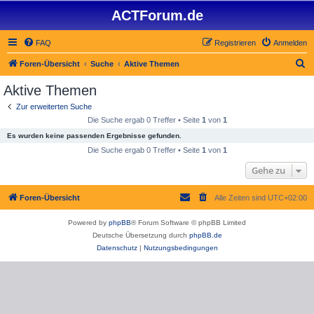
ACTForum.de
FAQ
Registrieren
Anmelden
S
Foren-Übersicht
Suche
Aktive Themen
u
Aktive Themen
c
Zur erweiterten Suche
h
Die Suche ergab 0 Treffer • Seite
1
von
1
e
Es wurden keine passenden Ergebnisse gefunden.
Die Suche ergab 0 Treffer • Seite
1
von
1
Gehe zu
Foren-Übersicht
Alle Zeiten sind
UTC+02:00
Powered by
phpBB
® Forum Software © phpBB Limited
Deutsche Übersetzung durch
phpBB.de
Datenschutz
|
Nutzungsbedingungen