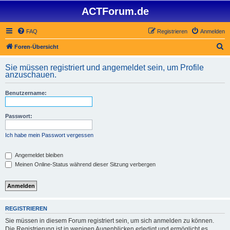
ACTForum.de
FAQ
Registrieren
Anmelden
S
Foren-Übersicht
u
Sie müssen registriert und angemeldet sein, um Profile
c
anzuschauen.
h
Benutzername:
e
Passwort:
Ich habe mein Passwort vergessen
Angemeldet bleiben
Meinen Online-Status während dieser Sitzung verbergen
REGISTRIEREN
Sie müssen in diesem Forum registriert sein, um sich anmelden zu können.
Die Registrierung ist in wenigen Augenblicken erledigt und ermöglicht es