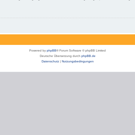
Powered by
phpBB
® Forum Software © phpBB Limited
Deutsche Übersetzung durch
phpBB.de
Datenschutz
|
Nutzungsbedingungen