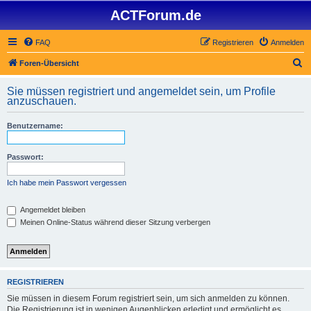
ACTForum.de
FAQ
Registrieren
Anmelden
S
Foren-Übersicht
u
Sie müssen registriert und angemeldet sein, um Profile
c
anzuschauen.
h
Benutzername:
e
Passwort:
Ich habe mein Passwort vergessen
Angemeldet bleiben
Meinen Online-Status während dieser Sitzung verbergen
REGISTRIEREN
Sie müssen in diesem Forum registriert sein, um sich anmelden zu können.
Die Registrierung ist in wenigen Augenblicken erledigt und ermöglicht es