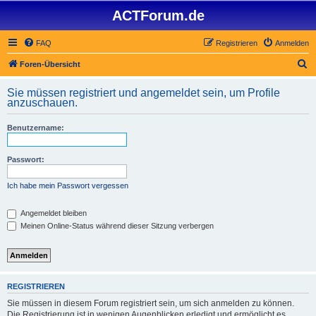
ACTForum.de
FAQ
Registrieren
Anmelden
S
Foren-Übersicht
u
Sie müssen registriert und angemeldet sein, um Profile
c
anzuschauen.
h
Benutzername:
e
Passwort:
Ich habe mein Passwort vergessen
Angemeldet bleiben
Meinen Online-Status während dieser Sitzung verbergen
REGISTRIEREN
Sie müssen in diesem Forum registriert sein, um sich anmelden zu können.
Die Registrierung ist in wenigen Augenblicken erledigt und ermöglicht es