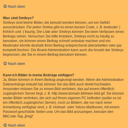
Nach oben
Was sind Smileys?
Smileys sind kleine Bilder, die benutzt werden können, um ein Gefühl
auszudrücken. Für jeden Smiley gibt es einen kurzen Code, z. B. bedeutet :)
fröhlich und :( traurig. Die Liste aller Smileys können Sie beim Verfassen eines
Beitrags sehen. Versuchen Sie bitte trotzdem, Smileys nicht zu häufig zu
benutzen, sie können einen Beitrag schnell unlesbar machen und ein
Moderator könnte deshalb Ihren Beitrag entsprechend überarbeiten oder gar
komplett löschen. Die Board-Administration kann auch die Anzahl der Smileys
begrenzen, die Sie in einem Beitrag benutzen können.
Nach oben
Kann ich Bilder in meine Beiträge einfügen?
Ja, Bilder können in Ihrem Beitrag angezeigt werden. Wenn die Administration
Dateianhänge erlaubt hat, können Sie das Bild auch direkt hochladen.
Ansonsten müssen Sie zu einem Bild verlinken, das auf einem öffentlich
zugänglichen Server liegt, z. B. http://www.domain.tld/mein-bild.gif. Sie können
weder Bilder verlinken, die sich auf Ihrem eigenen PC befinden (außer es ist
ein öffentlich zugänglicher Server), noch zu Bildern, die nur nach einer
Anmeldung verfügbar sind, z. B. Hotmail- oder Yahoo-Mailboxen, mit einem
Passwort geschützte Seiten usw. Um das Bild anzuzeigen, benutze den
BBCode-Tag „[img]“.
Nach oben