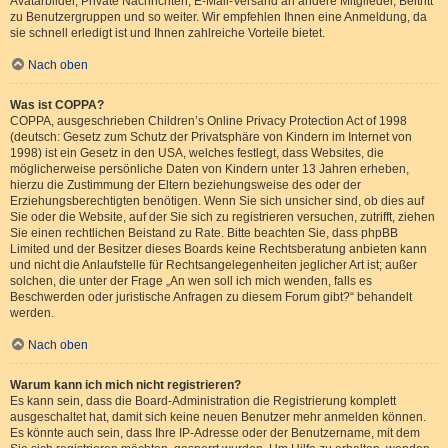
Avatarbilder, Private Nachrichten, E-Mail-Versand an andere Mitglieder, Beitritt
zu Benutzergruppen und so weiter. Wir empfehlen Ihnen eine Anmeldung, da
sie schnell erledigt ist und Ihnen zahlreiche Vorteile bietet.
Nach oben
Was ist COPPA?
COPPA, ausgeschrieben Children’s Online Privacy Protection Act of 1998
(deutsch: Gesetz zum Schutz der Privatsphäre von Kindern im Internet von
1998) ist ein Gesetz in den USA, welches festlegt, dass Websites, die
möglicherweise persönliche Daten von Kindern unter 13 Jahren erheben,
hierzu die Zustimmung der Eltern beziehungsweise des oder der
Erziehungsberechtigten benötigen. Wenn Sie sich unsicher sind, ob dies auf
Sie oder die Website, auf der Sie sich zu registrieren versuchen, zutrifft, ziehen
Sie einen rechtlichen Beistand zu Rate. Bitte beachten Sie, dass phpBB
Limited und der Besitzer dieses Boards keine Rechtsberatung anbieten kann
und nicht die Anlaufstelle für Rechtsangelegenheiten jeglicher Art ist; außer
solchen, die unter der Frage „An wen soll ich mich wenden, falls es
Beschwerden oder juristische Anfragen zu diesem Forum gibt?“ behandelt
werden.
Nach oben
Warum kann ich mich nicht registrieren?
Es kann sein, dass die Board-Administration die Registrierung komplett
ausgeschaltet hat, damit sich keine neuen Benutzer mehr anmelden können.
Es könnte auch sein, dass Ihre IP-Adresse oder der Benutzername, mit dem