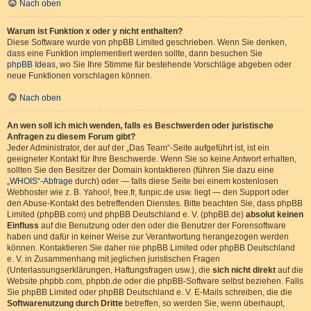
Nach oben
Warum ist Funktion x oder y nicht enthalten?
Diese Software wurde von phpBB Limited geschrieben. Wenn Sie denken,
dass eine Funktion implementiert werden sollte, dann besuchen Sie
phpBB Ideas
, wo Sie Ihre Stimme für bestehende Vorschläge abgeben oder
neue Funktionen vorschlagen können.
Nach oben
An wen soll ich mich wenden, falls es Beschwerden oder juristische
Anfragen zu diesem Forum gibt?
Jeder Administrator, der auf der „Das Team“-Seite aufgeführt ist, ist ein
geeigneter Kontakt für Ihre Beschwerde. Wenn Sie so keine Antwort erhalten,
sollten Sie den Besitzer der Domain kontaktieren (führen Sie dazu eine
„WHOIS“-Abfrage
durch) oder — falls diese Seite bei einem kostenlosen
Webhoster wie z. B. Yahoo!, free.fr, funpic.de usw. liegt — den Support oder
den Abuse-Kontakt des betreffenden Dienstes. Bitte beachten Sie, dass phpBB
Limited (phpBB.com) und phpBB Deutschland e. V. (phpBB.de)
absolut keinen
Einfluss
auf die Benutzung oder den oder die Benutzer der Forensoftware
haben und dafür in keiner Weise zur Verantwortung herangezogen werden
können. Kontaktieren Sie daher nie phpBB Limited oder phpBB Deutschland
e. V. in Zusammenhang mit jeglichen juristischen Fragen
(Unterlassungserklärungen, Haftungsfragen usw.), die
sich nicht direkt
auf die
Website phpbb.com, phpbb.de oder die phpBB-Software selbst beziehen. Falls
Sie phpBB Limited oder phpBB Deutschland e. V. E-Mails schreiben, die die
Softwarenutzung durch Dritte
betreffen, so werden Sie, wenn überhaupt,