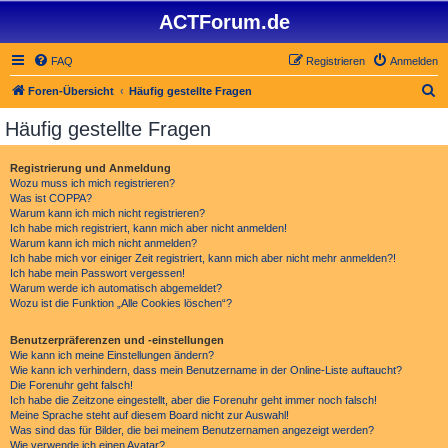
ACTForum.de
FAQ
Registrieren
Anmelden
S
Foren-Übersicht
Häufig gestellte Fragen
u
Häufig gestellte Fragen
c
h
Registrierung und Anmeldung
Wozu muss ich mich registrieren?
e
Was ist COPPA?
Warum kann ich mich nicht registrieren?
Ich habe mich registriert, kann mich aber nicht anmelden!
Warum kann ich mich nicht anmelden?
Ich habe mich vor einiger Zeit registriert, kann mich aber nicht mehr anmelden?!
Ich habe mein Passwort vergessen!
Warum werde ich automatisch abgemeldet?
Wozu ist die Funktion „Alle Cookies löschen“?
Benutzerpräferenzen und -einstellungen
Wie kann ich meine Einstellungen ändern?
Wie kann ich verhindern, dass mein Benutzername in der Online-Liste auftaucht?
Die Forenuhr geht falsch!
Ich habe die Zeitzone eingestellt, aber die Forenuhr geht immer noch falsch!
Meine Sprache steht auf diesem Board nicht zur Auswahl!
Was sind das für Bilder, die bei meinem Benutzernamen angezeigt werden?
Wie verwende ich einen Avatar?