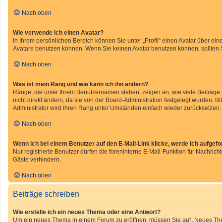
Nach oben
Wie verwende ich einen Avatar?
In Ihrem persönlichen Bereich können Sie unter „Profil“ einen Avatar über e
Avatare benutzen können. Wenn Sie keinen Avatar benutzen können, sollten S
Nach oben
Was ist mein Rang und wie kann ich ihn ändern?
Ränge, die unter Ihrem Benutzernamen stehen, zeigen an, wie viele Beiträge
nicht direkt ändern, da sie von der Board-Administration festgelegt wurden. 
Administrator wird Ihren Rang unter Umständen einfach wieder zurücksetzen.
Nach oben
Wenn ich bei einem Benutzer auf den E-Mail-Link klicke, werde ich aufgef
Nur registrierte Benutzer dürfen die foreninterne E-Mail-Funktion für Nachri
Gäste verhindern.
Nach oben
Beiträge schreiben
Wie erstelle ich ein neues Thema oder eine Antwort?
Um ein neues Thema in einem Forum zu eröffnen, müssen Sie auf „Neues Thema“