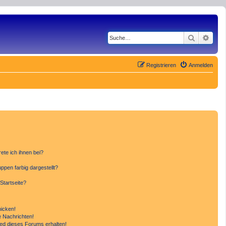
Suche
Erwe
Registrieren
Anmelden
ete ich ihnen bei?
pen farbig dargestellt?
Startseite?
hicken!
 Nachrichten!
ied dieses Forums erhalten!