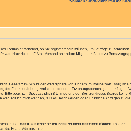
Wie kann ich einen Administrator des Board
s Forums entscheidet, ob Sie registriert sein müssen, um Beiträge zu schreiben. Auf
, Private Nachrichten, E-Mail-Versand an andere Mitglieder, Beitritt zu Benutzergr
tsch: Gesetz zum Schutz der Privatsphäre von Kindern im Internet von 1998) ist ei
g der Eltern beziehungsweise des oder der Erziehungsberechtigten benötigen. Wenn
 Rate. Bitte beachten Sie, dass phpBB Limited und der Besitzer dieses Boards keine 
„An wen soll ich mich wenden, falls es Beschwerden oder juristische Anfragen zu d
eschaltet hat, damit sich keine neuen Benutzer mehr anmelden können. Es könnte 
 an die Board-Administration.