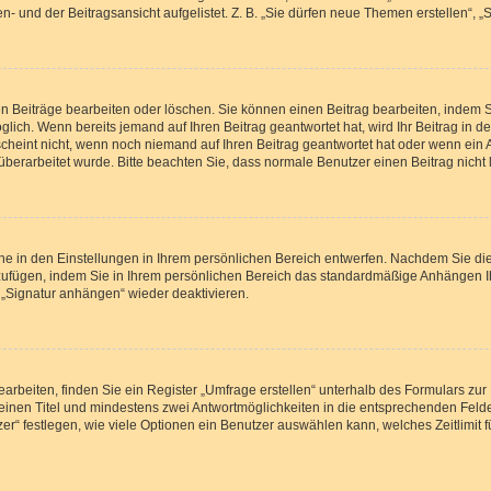
- und der Beitragsansicht aufgelistet. Z. B. „Sie dürfen neue Themen erstellen“, „
en Beiträge bearbeiten oder löschen. Sie können einen Beitrag bearbeiten, indem 
öglich. Wenn bereits jemand auf Ihren Beitrag geantwortet hat, wird Ihr Beitrag in
scheint nicht, wenn noch niemand auf Ihren Beitrag geantwortet hat oder wenn ein 
rag überarbeitet wurde. Bitte beachten Sie, dass normale Benutzer einen Beitrag nic
e in den Einstellungen in Ihrem persönlichen Bereich entwerfen. Nachdem Sie die 
zufügen, indem Sie in Ihrem persönlichen Bereich das standardmäßige Anhängen I
 „Signatur anhängen“ wieder deaktivieren.
beiten, finden Sie ein Register „Umfrage erstellen“ unterhalb des Formulars zur 
n einen Titel und mindestens zwei Antwortmöglichkeiten in die entsprechenden Felde
r“ festlegen, wie viele Optionen ein Benutzer auswählen kann, welches Zeitlimit f