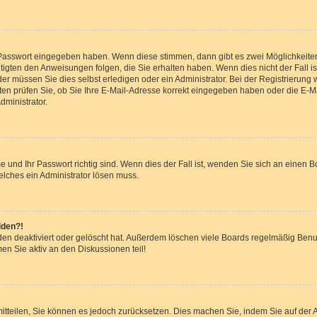
e Passwort eingegeben haben. Wenn diese stimmen, dann gibt es zwei Möglichkeit
tigten den Anweisungen folgen, die Sie erhalten haben. Wenn dies nicht der Fall ist
 müssen Sie dies selbst erledigen oder ein Administrator. Bei der Registrierung wur
en prüfen Sie, ob Sie Ihre E-Mail-Adresse korrekt eingegeben haben oder die E-Ma
dministrator.
 und Ihr Passwort richtig sind. Wenn dies der Fall ist, wenden Sie sich an einen B
elches ein Administrator lösen muss.
lden?!
en deaktiviert oder gelöscht hat. Außerdem löschen viele Boards regelmäßig Benut
en Sie aktiv an den Diskussionen teil!
r mitteilen, Sie können es jedoch zurücksetzen. Dies machen Sie, indem Sie auf de