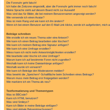
Die Forenuhr geht falsch!
Ich habe die Zeitzone eingestellt, aber die Forenuhr geht immer noch falsch!
Meine Sprache steht auf diesem Board nicht zur Auswahl!
Was sind das für Bilder, die bei meinem Benutzernamen angezeigt werden?
Wie verwende ich einen Avatar?
Was ist mein Rang und wie kann ich ihn ändern?
Wenn ich bei einem Benutzer auf den E-Mail-Link klicke, werde ich aufgefordert, mich
Beiträge schreiben
Wie erstelle ich ein neues Thema oder eine Antwort?
Wie kann ich einen Beitrag bearbeiten oder löschen?
Wie kann ich meinem Beitrag eine Signatur anfügen?
Wie kann ich eine Umfrage erstellen?
Wieso kann ich nicht mehr Antwortmöglichkeiten erstellen?
Wie bearbeite oder lösche ich eine Umfrage?
Warum kann ich auf bestimmte Foren nicht zugreifen?
Weshalb kann ich keine Dateianhänge anfügen?
Weshalb wurde ich verwarnt?
Wie kann ich Beiträge den Moderatoren melden?
Was bewirkt die „Speichern“-Schaltfläche beim Schreiben eines Beitrags?
Warum muss mein Beitrag erst freigegeben werden?
Wie markiere ich ein Thema als neu?
Textformatierung und Thementypen
Was ist BBCode?
Kann ich HTML benutzen?
Was sind Smileys?
Kann ich Bilder in meine Beiträge einfügen?
Was sind globale Bekanntmachungen?