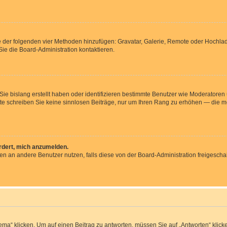
ine der folgenden vier Methoden hinzufügen: Gravatar, Galerie, Remote oder Hochl
ie die Board-Administration kontaktieren.
 Sie bislang erstellt haben oder identifizieren bestimmte Benutzer wie Moderator
Bitte schreiben Sie keine sinnlosen Beiträge, nur um Ihren Rang zu erhöhen — die 
ordert, mich anzumelden.
chten an andere Benutzer nutzen, falls diese von der Board-Administration freige
 klicken. Um auf einen Beitrag zu antworten, müssen Sie auf „Antworten“ klicken. 