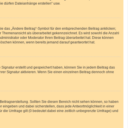
Sie dürfen Dateianhänge erstellen“ usw.
Sie das „Ändere Beitrag“-Symbol für den entsprechenden Beitrag anklicken;
 der Themenansicht als überarbeitet gekennzeichnet. Es wird sowohl die Anzahl
Administrator oder Moderator Ihren Beitrag überarbeitet hat. Diese können
ht löschen können, wenn bereits jemand darauf geantwortet hat.
Signatur erstellt und gespeichert haben, können Sie in jedem Beitrag das
hrer Signatur aktivieren. Wenn Sie einen einzelnen Beitrag dennoch ohne
Beitragserstellung. Sollten Sie diesen Bereich nicht sehen können, so haben
r eingeben und dabei sicherstellen, dass jede Antwortmöglichkeit in einer
ür die Umfrage gilt (0 bedeutet dabei eine zeitlich unbegrenzte Umfrage) und