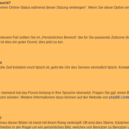
taucht?
Meinen Online-Status während dieser Sitzung verbergen“. Wenn Sie diese Option ei
 diesem Fall sollten Sie im „Persönlichen Bereich“ die für Sie passende Zeitzone (Mi
st dies ein guter Grund, dies jetzt zu tun.
h!
 die Zeit trotzdem noch falsch ist, geht die Uhr des Servers vermutlich falsch. Kon
er niemand hat das Forum bislang in Ihre Sprache übersetzt. Fragen Sie ggf. einen B
rsetzen würden. Weitere Informationen dazu können auf der Website von
phpBB Limit
?
nes dieser Bilder ist meist mit Ihrem Rang verknüpft: Oft sind dies Sterne, Kästch
 hierbei in der Regel um ein persönliches Bild, welches von Benutzer zu Benutzer un